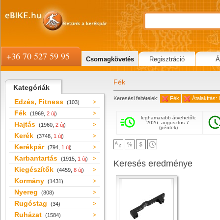
+36 70 527 59 95
Csomagkövetés
Regisztráció
Á
Fék
Kategóriák
Keresési feltételek:
Fék
Átalakítás:
Edzés, Fitness
(103)
Fék
(1969,
2 új
)
leghamarabb átvehetők:
2026. augusztus 7.
Hajtás
(1960,
2 új
)
(péntek)
Kerék
(3748,
1 új
)
Kerékpár
(794,
1 új
)
Karbantartás
(1915,
1 új
)
Keresés eredménye
Kiegészítők
(4459,
8 új
)
Kormány
(1431)
Nyereg
(808)
Rugóstag
(34)
Ruházat
(1584)