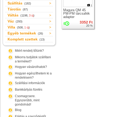
Szállítás
(182)
1
Tárolás
(87)
Magura QM 45
PM-PM tárcsafék
Váltás
(1198,
3 új
)
adapter
Váz
(293)
3352 Ft
20 %
Villa
(508,
1 új
)
Egyéb termékek
(26)
Komplett szettek
(13)
Miért rendelj tőlünk?
Mikorra tudjátok szállítani
a terméket?
Hogyan vásárolhatok?
Hogyan egészíthetem ki a
rendelésem?
Szállítási információk
Bankkártyás fizetés
Csomagcsere.
Egyszerűbb, mint
gondolnád!
Blog
Elállás a szerződéstől