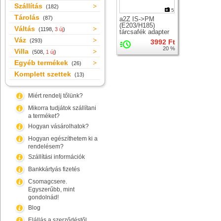
Szállítás
(182)
5
Tárolás
(87)
a2Z IS->PM
(E203/H185)
Váltás
(1198,
3 új
)
tárcsafék adapter
Váz
(293)
3992 Ft
20 %
Villa
(508,
1 új
)
Egyéb termékek
(26)
Komplett szettek
(13)
Miért rendelj tőlünk?
Mikorra tudjátok szállítani
a terméket?
Hogyan vásárolhatok?
Hogyan egészíthetem ki a
rendelésem?
Szállítási információk
Bankkártyás fizetés
Csomagcsere.
Egyszerűbb, mint
gondolnád!
Blog
Elállás a szerződéstől