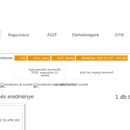
Regisztráció
ÁSZF
Elérhetőségeink
GYIK
feltételek:
Fék
Szín: arany
Szín: fekete
Átalakítás: Első IS 160 - PM 160
leghamarabb átvehetők:
2026. augusztus 11.
jövő hét végéig átvehető
(kedd)
1. oldal (1–1)
sés eredménye
1 db t