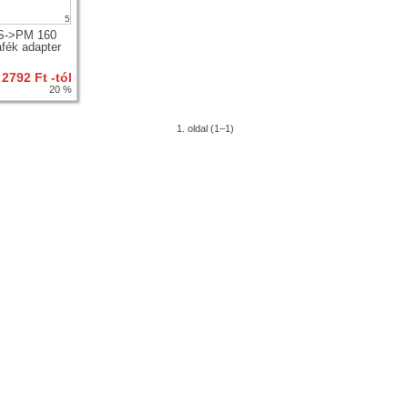
5
IS->PM 160
afék adapter
2792 Ft -tól
20 %
1. oldal (1–1)