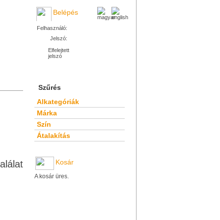
Belépés
Felhasználó:
Jelszó:
Elfelejtett
jelszó
Szűrés
Alkategóriák
Márka
Szín
Átalakítás
Kosár
alálat
A kosár üres.