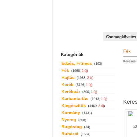
+36 70 527 59 95
Csomagkövetés
Fék
Kategóriák
Keresési 
Edzés, Fitness
(103)
Fék
(1968,
2 új
)
Hajtás
(1963,
2 új
)
Kerék
(3746,
1 új
)
Kerékpár
(800,
1 új
)
Karbantartás
(1913,
1 új
)
Kere
Kiegészítők
(4460,
8 új
)
Kormány
(1431)
Nyereg
(808)
Rugóstag
(34)
Ruházat
(1584)