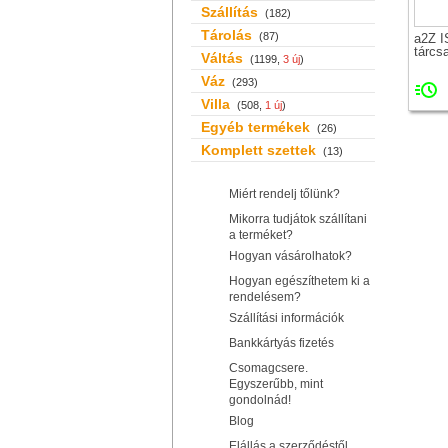
Szállítás
(182)
Tárolás
(87)
a2Z 
tárcs
Váltás
(1199,
3 új
)
Váz
(293)
Villa
(508,
1 új
)
Egyéb termékek
(26)
Komplett szettek
(13)
Miért rendelj tőlünk?
Mikorra tudjátok szállítani
a terméket?
Hogyan vásárolhatok?
Hogyan egészíthetem ki a
rendelésem?
Szállítási információk
Bankkártyás fizetés
Csomagcsere.
Egyszerűbb, mint
gondolnád!
Blog
Elállás a szerződéstől