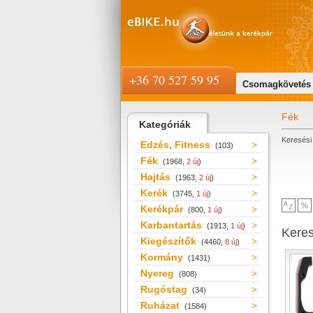
+36 70 527 59 95
Csomagkövetés
Fék
Kategóriák
Keresési 
Edzés, Fitness
(103)
Fék
(1968,
2 új
)
Hajtás
(1963,
2 új
)
Kerék
(3745,
1 új
)
Kerékpár
(800,
1 új
)
Karbantartás
(1913,
1 új
)
Kere
Kiegészítők
(4460,
8 új
)
Kormány
(1431)
Nyereg
(808)
Rugóstag
(34)
Ruházat
(1584)