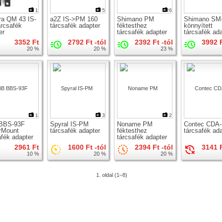
1
5
26
a QM 43 IS-
a2Z IS->PM 160
Shimano PM
Shimano SM
rcsafék
tárcsafék adapter
féktesthez
könnyített
er
tárcsafék adapter
tárcsafék ad
PM fékhez
3352 Ft
2792 Ft -tól
2392 Ft -tól
3992 F
20 %
20 %
23 %
1
3
2
BBS-93F
Spyral IS-PM
Noname PM
Contec CDA
rMount
tárcsafék adapter
féktesthez
tárcsafék ad
afék adapter
tárcsafék adapter
2961 Ft
1600 Ft -tól
2394 Ft -tól
3141 F
10 %
20 %
20 %
1. oldal (1–8)