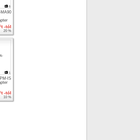
6
-MA90
apter
t -tól
20 %
1
-PM-IS
apter
t -tól
10 %