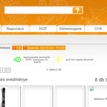
Regisztráció
ÁSZF
Elérhetőségeink
GYIK
feltételek:
Fék
Átalakítás: Első IS 160 - PM 160
leghamarabb átvehetők:
2026. augusztus 11.
jövő hét végéig átvehető
(kedd)
1. oldal (1–8)
sés eredménye
8 db t