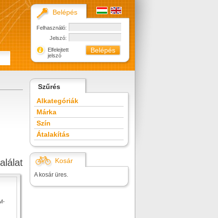
Belépés
Felhasználó:
Jelszó:
Elfelejtett
jelszó
Szűrés
Alkategóriák
Márka
Szín
Átalakítás
Kosár
alálat
A kosár üres.