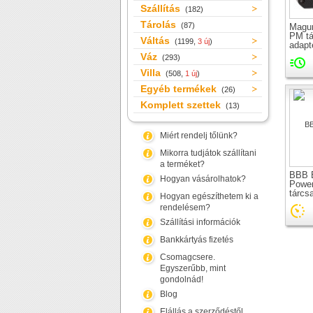
Szállítás
(182)
Tárolás
(87)
Magur
PM tá
Váltás
(1199,
3 új
)
adapt
Váz
(293)
Villa
(508,
1 új
)
Egyéb termékek
(26)
Komplett szettek
(13)
Miért rendelj tőlünk?
Mikorra tudjátok szállítani
a terméket?
BBB 
Hogyan vásárolhatok?
Powe
tárcs
Hogyan egészíthetem ki a
rendelésem?
Szállítási információk
Bankkártyás fizetés
Csomagcsere.
Egyszerűbb, mint
gondolnád!
Blog
Elállás a szerződéstől