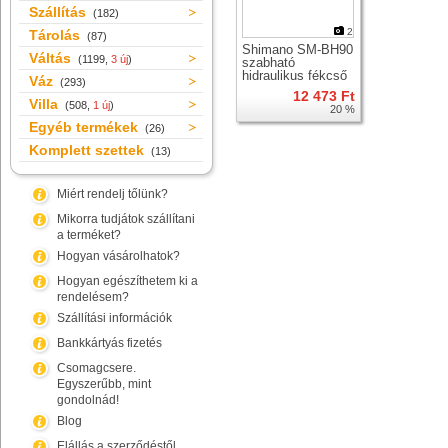
Szállítás
(182)
2
Tárolás
(87)
Shimano SM-BH90
Váltás
(1199,
3 új
)
szabható
hidraulikus fékcső
Váz
(293)
12 473 Ft
Villa
(508,
1 új
)
20 %
Egyéb termékek
(26)
Komplett szettek
(13)
Miért rendelj tőlünk?
Mikorra tudjátok szállítani
a terméket?
Hogyan vásárolhatok?
Hogyan egészíthetem ki a
rendelésem?
Szállítási információk
Bankkártyás fizetés
Csomagcsere.
Egyszerűbb, mint
gondolnád!
Blog
Elállás a szerződéstől