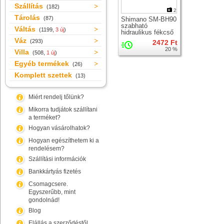
Szállítás
(182)
2
Tárolás
(87)
Shimano SM-BH90
szabható
Váltás
(1199,
3 új
)
hidraulikus fékcső
Váz
(293)
2472 Ft
20 %
Villa
(508,
1 új
)
Egyéb termékek
(26)
Komplett szettek
(13)
Miért rendelj tőlünk?
Mikorra tudjátok szállítani
a terméket?
Hogyan vásárolhatok?
Hogyan egészíthetem ki a
rendelésem?
Szállítási információk
Bankkártyás fizetés
Csomagcsere.
Egyszerűbb, mint
gondolnád!
Blog
Elállás a szerződéstől