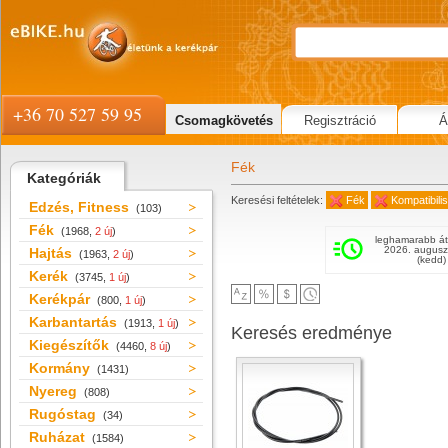
+36 70 527 59 95
Csomagkövetés
Regisztráció
Á
Fék
Kategóriák
Keresési feltételek:
Fék
Kompatibil
Edzés, Fitness
(103)
Fék
(1968,
2 új
)
leghamarabb át
2026. augusz
Hajtás
(1963,
2 új
)
(kedd)
Kerék
(3745,
1 új
)
Kerékpár
(800,
1 új
)
Karbantartás
(1913,
1 új
)
Keresés eredménye
Kiegészítők
(4460,
8 új
)
Kormány
(1431)
Nyereg
(808)
Rugóstag
(34)
Ruházat
(1584)