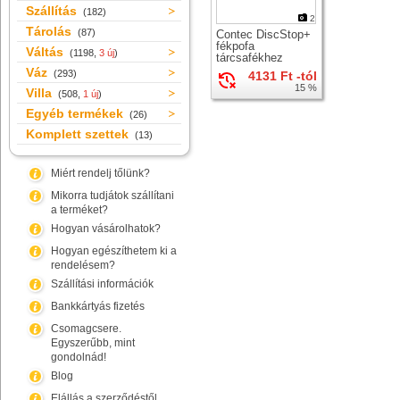
Szállítás
(182)
2
Tárolás
(87)
Contec DiscStop+
fékpofa
Váltás
(1198,
3 új
)
tárcsafékhez
Váz
(293)
4131 Ft -tól
15 %
Villa
(508,
1 új
)
Egyéb termékek
(26)
Komplett szettek
(13)
Miért rendelj tőlünk?
Mikorra tudjátok szállítani
a terméket?
Hogyan vásárolhatok?
Hogyan egészíthetem ki a
rendelésem?
Szállítási információk
Bankkártyás fizetés
Csomagcsere.
Egyszerűbb, mint
gondolnád!
Blog
Elállás a szerződéstől