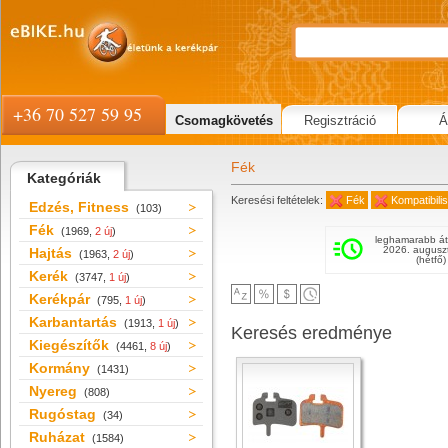
+36 70 527 59 95
Csomagkövetés
Regisztráció
Á
Fék
Kategóriák
Keresési feltételek:
Fék
Kompatibil
Edzés, Fitness
(103)
Fék
(1969,
2 új
)
leghamarabb át
2026. augusz
Hajtás
(1963,
2 új
)
(hétfő)
Kerék
(3747,
1 új
)
Kerékpár
(795,
1 új
)
Karbantartás
(1913,
1 új
)
Keresés eredménye
Kiegészítők
(4461,
8 új
)
Kormány
(1431)
Nyereg
(808)
Rugóstag
(34)
Ruházat
(1584)