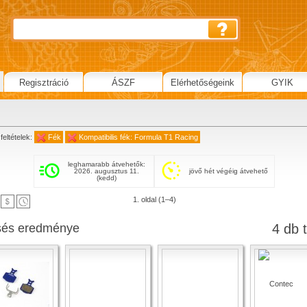
Regisztráció
ÁSZF
Elérhetőségeink
GYIK
feltételek:
Fék
Kompatibilis fék: Formula T1 Racing
leghamarabb átvehetők:
2026. augusztus 11.
jövő hét végéig átvehető
(kedd)
1. oldal (1–4)
sés eredménye
4 db t