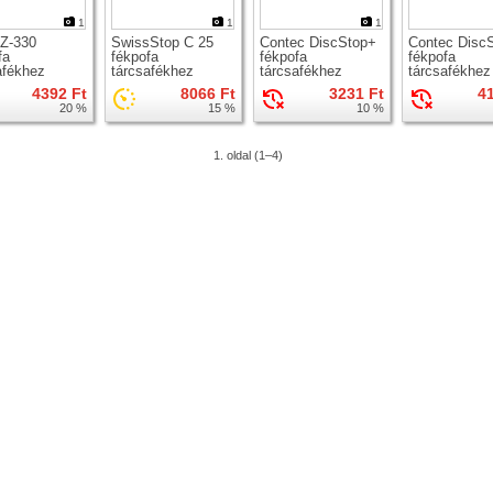
1
1
1
Z-330
SwissStop C 25
Contec DiscStop+
Contec Disc
fa
fékpofa
fékpofa
fékpofa
afékhez
tárcsafékhez
tárcsafékhez
tárcsafékhez
4392 Ft
8066 Ft
3231 Ft
4
20 %
15 %
10 %
1. oldal (1–4)