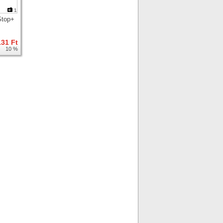
1
Stop+
131 Ft
10 %