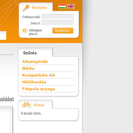
Belépés
Felhasználó:
Jelszó:
Elfelejtett
jelszó
Szűrés
Alkategóriák
Márka
Kompatibilis fék
Hűtőbordás
Fékpofa anyaga
alálat
Kosár
A kosár üres.