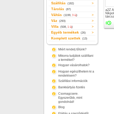
Szállítás
(182)
Tárolás
(87)
a2Z A
fékpo
Váltás
(1199,
3 új
)
tárcs
Váz
(293)
Villa
(508,
1 új
)
Egyéb termékek
(26)
Komplett szettek
(13)
Miért rendelj tőlünk?
Mikorra tudjátok szállítani
a terméket?
Hogyan vásárolhatok?
Hogyan egészíthetem ki a
rendelésem?
Szállítási információk
Bankkártyás fizetés
Csomagcsere.
Egyszerűbb, mint
gondolnád!
Blog
Elállás a szerződéstől