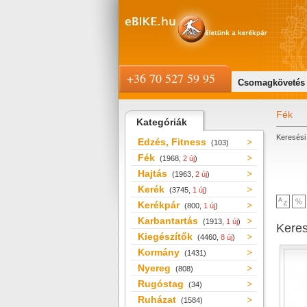
+36 70 527 59 95
Csomagkövetés
Fék
Kategóriák
Keresési 
Edzés, Fitness
(103)
Fék
(1968,
2 új
)
Hajtás
(1963,
2 új
)
Kerék
(3745,
1 új
)
Kerékpár
(800,
1 új
)
Karbantartás
(1913,
1 új
)
Kere
Kiegészítők
(4460,
8 új
)
Kormány
(1431)
Nyereg
(808)
Rugóstag
(34)
Ruházat
(1584)