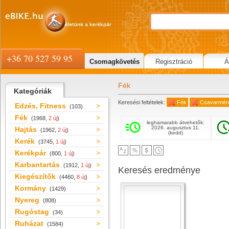
+36 70 527 59 95
Csomagkövetés
Regisztráció
Á
Fék
Kategóriák
Keresési feltételek:
Fék
Csavarmére
Edzés, Fitness
(103)
Fék
(1968,
2 új
)
leghamarabb átvehetők:
2026. augusztus 11.
Hajtás
(1962,
2 új
)
(kedd)
Kerék
(3745,
1 új
)
Kerékpár
(800,
1 új
)
Karbantartás
(1912,
1 új
)
Keresés eredménye
Kiegészítők
(4460,
8 új
)
Kormány
(1429)
Nyereg
(808)
Rugóstag
(34)
Ruházat
(1584)