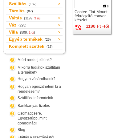
Szállítás
(182)
8
Tárolás
(87)
Contec Flat Mount
fékrögzítő csavar
Váltás
(1199,
3 új
)
készlet
Váz
(293)
1190 Ft -tól
Villa
(508,
1 új
)
Egyéb termékek
(26)
Komplett szettek
(13)
Miért rendelj tőlünk?
Mikorra tudjátok szállítani
a terméket?
Hogyan vásárolhatok?
Hogyan egészíthetem ki a
rendelésem?
Szállítási információk
Bankkártyás fizetés
Csomagcsere.
Egyszerűbb, mint
gondolnád!
Blog
Elállás a szerződéstől