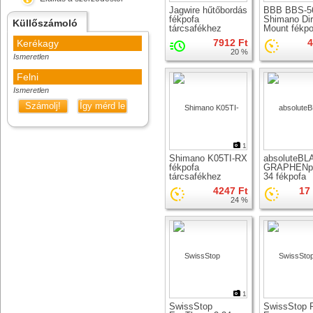
Jagwire hűtőbordás
BBB BBS-5
fékpofa
Shimano Dir
Küllőszámoló
tárcsafékhez
Mount fékpo
Shimano Dura Ace,
tárcsafékhe
7912 Ft
4
Kerékagy
Ultegra, GRX
20 %
Ismeretlen
Felni
Ismeretlen
Számolj!
Így mérd le
1
Shimano K05TI-RX
absoluteBL
fékpofa
GRAPHENp
tárcsafékhez
34 fékpofa
tárcsafékhe
4247 Ft
17
24 %
1
SwissStop
SwissStop P