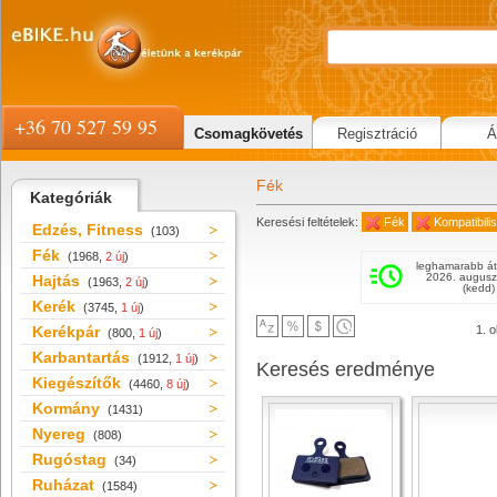
+36 70 527 59 95
Csomagkövetés
Regisztráció
Á
Fék
Kategóriák
Keresési feltételek:
Fék
Kompatibil
Edzés, Fitness
(103)
Fék
(1968,
2 új
)
leghamarabb át
2026. augusz
Hajtás
(1963,
2 új
)
(kedd)
Kerék
(3745,
1 új
)
Kerékpár
1. o
(800,
1 új
)
Karbantartás
(1912,
1 új
)
Keresés eredménye
Kiegészítők
(4460,
8 új
)
Kormány
(1431)
Nyereg
(808)
Rugóstag
(34)
Ruházat
(1584)