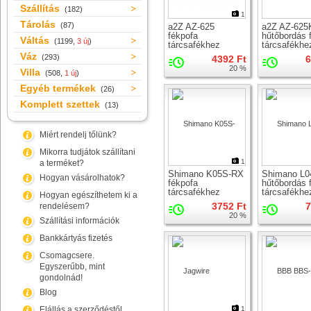
Szállítás
(182)
1
Tárolás
(87)
a2Z AZ-625
a2Z AZ-625
fékpofa
hűtőbordás 
Váltás
(1199,
3 új
)
tárcsafékhez
tárcsafékhe
Váz
(293)
4392 Ft
6
20 %
Villa
(508,
1 új
)
Egyéb termékek
(26)
Komplett szettek
(13)
Miért rendelj tőlünk?
Mikorra tudjátok szállítani
1
a terméket?
Shimano K05S-RX
Shimano L0
Hogyan vásárolhatok?
fékpofa
hűtőbordás 
tárcsafékhez
tárcsafékhe
Hogyan egészíthetem ki a
3752 Ft
7
rendelésem?
20 %
Szállítási információk
Bankkártyás fizetés
Csomagcsere.
Egyszerűbb, mint
gondolnád!
Blog
Elállás a szerződéstől
1