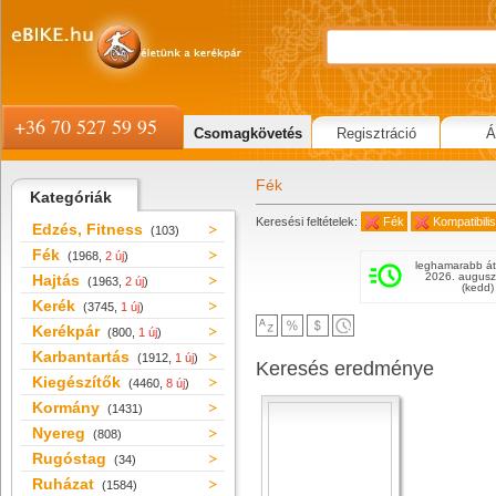
+36 70 527 59 95
Csomagkövetés
Regisztráció
Á
Fék
Kategóriák
Keresési feltételek:
Fék
Kompatibili
Edzés, Fitness
(103)
Fék
(1968,
2 új
)
leghamarabb át
2026. augusz
Hajtás
(1963,
2 új
)
(kedd)
Kerék
(3745,
1 új
)
Kerékpár
(800,
1 új
)
Karbantartás
(1912,
1 új
)
Keresés eredménye
Kiegészítők
(4460,
8 új
)
Kormány
(1431)
Nyereg
(808)
Rugóstag
(34)
Ruházat
(1584)