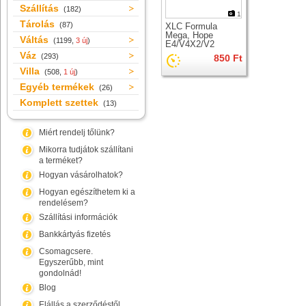
Szállítás
(182)
1
Tárolás
(87)
XLC Formula
Mega, Hope
Váltás
(1199,
3 új
)
E4/V4X2/V2
fékbetét rögzítő
Váz
(293)
850 Ft
csavar szett
Villa
(508,
1 új
)
Egyéb termékek
(26)
Komplett szettek
(13)
Miért rendelj tőlünk?
Mikorra tudjátok szállítani
a terméket?
Hogyan vásárolhatok?
Hogyan egészíthetem ki a
rendelésem?
Szállítási információk
Bankkártyás fizetés
Csomagcsere.
Egyszerűbb, mint
gondolnád!
Blog
Elállás a szerződéstől