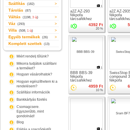
Szállítás
(182)
1
Tárolás
(87)
a2Z AZ-293
a2Z AZ-293
fékpofa
fékpofa
Váltás
(1198,
3 új
)
tárcsafékhez
tárcsafékhe
Váz
(293)
4392 Ft
5
20 %
Villa
(508,
1 új
)
Egyéb termékek
(26)
Komplett szettek
(13)
Miért rendelj tőlünk?
Mikorra tudjátok szállítani
1
a terméket?
BBB BBS-39
SwissStop 
Hogyan vásárolhatok?
fékpofa
compound 3
tárcsafékhez
fékpofa
Hogyan egészíthetem ki a
tárcsafékhe
4959 Ft
6
rendelésem?
10 %
Szállítási információk
Bankkártyás fizetés
Csomagcsere.
Egyszerűbb, mint
gondolnád!
Blog
Elállás a szerződéstől
1