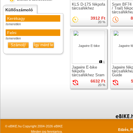
KLS D-17S fékpofa
Sram BF74 
tárcsafékhez
/ Trail) fékp
Küllőszámoló
tárcsafékhe
3912 Ft
8
Kerékagy
20 %
Ismeretlen
Felni
Ismeretlen
Számolj!
Így mérd le
1
Jagwire E-bike
Jagwire fék
fékpofa
tárcsafékh
tárcsafékhez Sram
Guide
Guide, G2
6632 Ft
5
20 %
© eBIKE.hu Copyright 2004-2026 eBIKE
Edzés, F
Minden jog fenntartva.