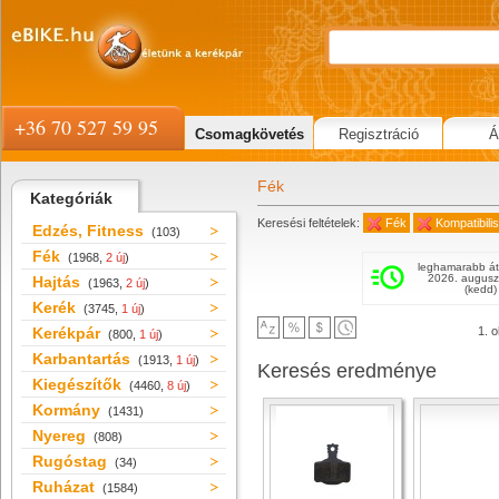
+36 70 527 59 95
Csomagkövetés
Regisztráció
Á
Fék
Kategóriák
Keresési feltételek:
Fék
Kompatibil
Edzés, Fitness
(103)
Fék
(1968,
2 új
)
leghamarabb át
2026. augusz
Hajtás
(1963,
2 új
)
(kedd)
Kerék
(3745,
1 új
)
Kerékpár
1. o
(800,
1 új
)
Karbantartás
(1913,
1 új
)
Keresés eredménye
Kiegészítők
(4460,
8 új
)
Kormány
(1431)
Nyereg
(808)
Rugóstag
(34)
Ruházat
(1584)