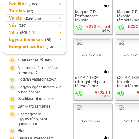
Szállítás
(182)
1
Tárolás
(87)
Magura 7.P
Magura 7.R
Performance
fékpofa
Váltás
(1199,
3 új
)
fékpofa
tárcsafékhe
tárcsafékhez
Váz
(293)
6232 Ft -tól
8232 
20 %
Villa
(508,
1 új
)
Egyéb termékek
(26)
Komplett szettek
(13)
Miért rendelj tőlünk?
Mikorra tudjátok szállítani
1
a terméket?
a2Z AZ-160A
a2Z AZ-160
Hogyan vásárolhatok?
ultralight fékpofa
fékpofa
tárcsafékhez
tárcsafékhe
Hogyan egészíthetem ki a
4792 Ft
4
rendelésem?
20 %
Szállítási információk
Bankkártyás fizetés
Csomagcsere.
Egyszerűbb, mint
gondolnád!
Blog
Elállás a szerződéstől
1