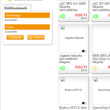
a2Z NRS AZ-160N
a2Z XP-160
fékpofa
fékpofa
Küllőszámoló
tárcsafékhez
tárcsafékhe
3192 Ft
1
Kerékagy
20 %
Ismeretlen
Felni
Ismeretlen
Számolj!
Így mérd le
1
Jagwire fékpofa
BBB BBS-3
tárcsafékhez
DiscStop Co
Magura
fékpofa
tárcsafékhe
5112 Ft
8
(hűtőborda +
20 %
1
Brakco MT2 E-bike
SwissStop 