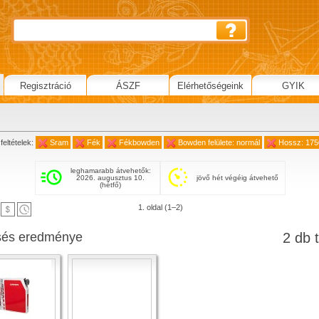
Regisztráció
ÁSZF
Elérhetőségeink
GYIK
feltételek:
Sram
Fék
Fékbowden
Bowden felülete: normál
Hossz: 17
leghamarabb átvehetők:
2026. augusztus 10.
jövő hét végéig átvehető
(hétfő)
1. oldal (1–2)
sés eredménye
2 db t