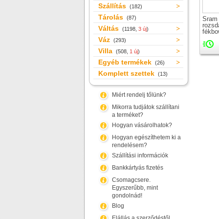
Szállítás
(182)
Tárolás
(87)
Sram
rozs
Váltás
(1198,
3 új
)
fékb
Váz
(293)
Villa
(508,
1 új
)
Egyéb termékek
(26)
Komplett szettek
(13)
Miért rendelj tőlünk?
Mikorra tudjátok szállítani
a terméket?
Hogyan vásárolhatok?
Hogyan egészíthetem ki a
rendelésem?
Szállítási információk
Bankkártyás fizetés
Csomagcsere.
Egyszerűbb, mint
gondolnád!
Blog
Elállás a szerződéstől