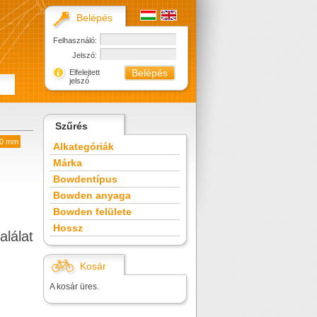
Belépés
Felhasználó:
Jelszó:
Elfelejtett
jelszó
Szűrés
50 mm
Alkategóriák
Márka
Bowdentípus
Bowden anyaga
Bowden felülete
Hossz
alálat
Kosár
A kosár üres.