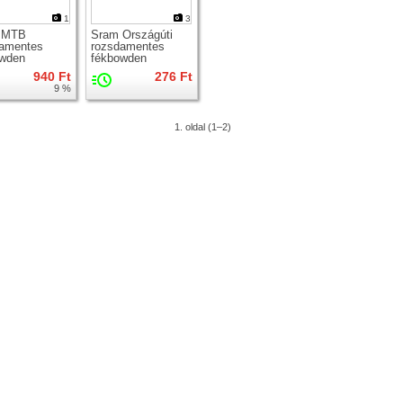
1
3
 MTB
Sram Országúti
damentes
rozsdamentes
owden
fékbowden
940 Ft
276 Ft
9 %
1. oldal (1–2)