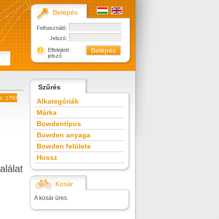
Belépés
Felhasználó:
Jelszó:
Elfelejtett
jelszó
Szűrés
z: 1750
Alkategóriák
Márka
Bowdentípus
Bowden anyaga
Bowden felülete
Hossz
alálat
Kosár
A kosár üres.