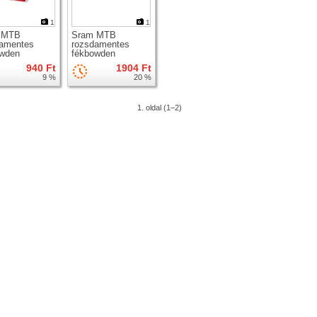
1
1
 MTB
Sram MTB
damentes
rozsdamentes
owden
fékbowden
940 Ft
1904 Ft
9 %
20 %
1. oldal (1–2)