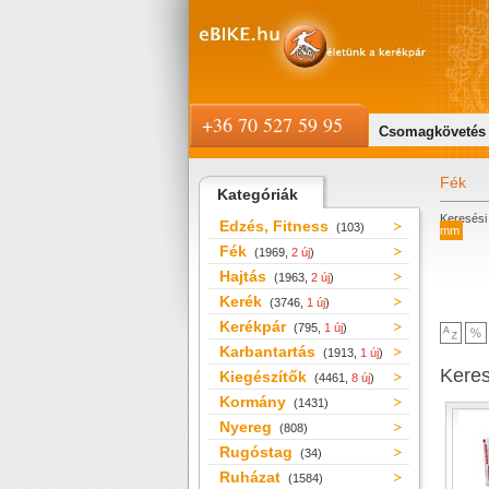
+36 70 527 59 95
Csomagkövetés
Fék
Kategóriák
Keresési 
Edzés, Fitness
(103)
mm
Fék
(1969,
2 új
)
Hajtás
(1963,
2 új
)
Kerék
(3746,
1 új
)
Kerékpár
(795,
1 új
)
Karbantartás
(1913,
1 új
)
Kere
Kiegészítők
(4461,
8 új
)
Kormány
(1431)
Nyereg
(808)
Rugóstag
(34)
Ruházat
(1584)