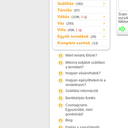
Szállítás
(182)
Tárolás
(87)
Sram
Váltás
(1198,
3 új
)
rozs
fékb
Váz
(293)
Villa
(508,
1 új
)
Egyéb termékek
(26)
Komplett szettek
(13)
Miért rendelj tőlünk?
Mikorra tudjátok szállítani
a terméket?
Hogyan vásárolhatok?
Hogyan egészíthetem ki a
rendelésem?
Szállítási információk
Bankkártyás fizetés
Csomagcsere.
Egyszerűbb, mint
gondolnád!
Blog
Elállás a szerződéstől