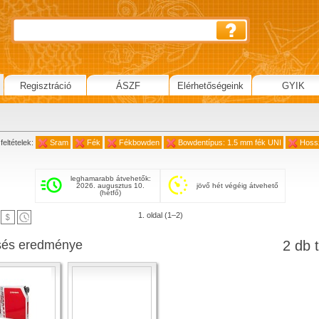
Regisztráció
ÁSZF
Elérhetőségeink
GYIK
feltételek:
Sram
Fék
Fékbowden
Bowdentípus: 1.5 mm fék UNI
Hoss
leghamarabb átvehetők:
2026. augusztus 10.
jövő hét végéig átvehető
(hétfő)
1. oldal (1–2)
sés eredménye
2 db t