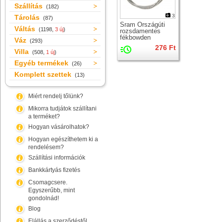
Szállítás
(182)
3
Tárolás
(87)
Sram Országúti
Váltás
(1198,
3 új
)
rozsdamentes
fékbowden
Váz
(293)
276 Ft
Villa
(508,
1 új
)
Egyéb termékek
(26)
Komplett szettek
(13)
Miért rendelj tőlünk?
Mikorra tudjátok szállítani
a terméket?
Hogyan vásárolhatok?
Hogyan egészíthetem ki a
rendelésem?
Szállítási információk
Bankkártyás fizetés
Csomagcsere.
Egyszerűbb, mint
gondolnád!
Blog
Elállás a szerződéstől