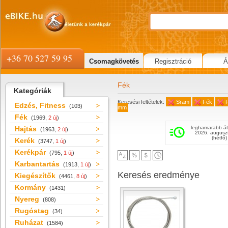
+36 70 527 59 95
Csomagkövetés
Regisztráció
Á
Fék
Kategóriák
Keresési feltételek:
Sram
Fék
Edzés, Fitness
(103)
mm
Fék
(1969,
2 új
)
Hajtás
leghamarabb át
(1963,
2 új
)
2026. augusz
(hétfő)
Kerék
(3747,
1 új
)
Kerékpár
(795,
1 új
)
Karbantartás
(1913,
1 új
)
Keresés eredménye
Kiegészítők
(4461,
8 új
)
Kormány
(1431)
Nyereg
(808)
Rugóstag
(34)
Ruházat
(1584)