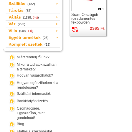
Szállítás
(182)
1
Tárolás
(87)
Sram Országúti
Váltás
(1198,
3 új
)
rozsdamentes
fékbowden
Váz
(293)
2365 Ft
Villa
(508,
1 új
)
Egyéb termékek
(26)
Komplett szettek
(13)
Miért rendelj tőlünk?
Mikorra tudjátok szállítani
a terméket?
Hogyan vásárolhatok?
Hogyan egészíthetem ki a
rendelésem?
Szállítási információk
Bankkártyás fizetés
Csomagcsere.
Egyszerűbb, mint
gondolnád!
Blog
Elállás a szerződéstől