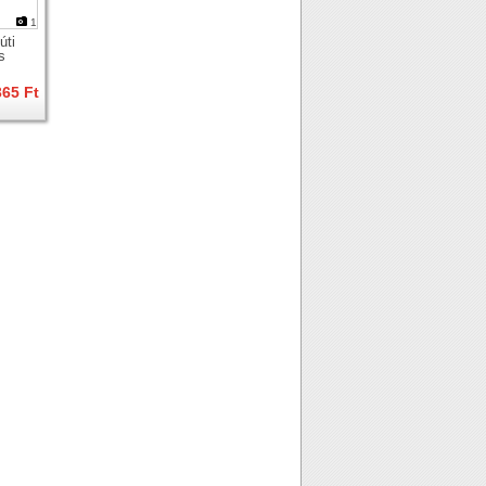
1
úti
s
365 Ft