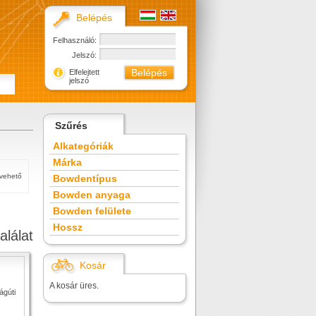
Belépés
Felhasználó:
Jelszó:
Elfelejtett
jelszó
Szűrés
Alkategóriák
Márka
tvehető
Bowdentípus
Bowden anyaga
Bowden felülete
Hossz
alálat
Kosár
A kosár üres.