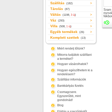
Szállítás
(182)
Tárolás
(87)
Sram
rozs
Váltás
(1198,
3 új
)
fékb
Váz
(293)
Villa
(508,
1 új
)
Egyéb termékek
(26)
Komplett szettek
(13)
Miért rendelj tőlünk?
Mikorra tudjátok szállítani
a terméket?
Hogyan vásárolhatok?
Hogyan egészíthetem ki a
rendelésem?
Szállítási információk
Bankkártyás fizetés
Csomagcsere.
Egyszerűbb, mint
gondolnád!
Blog
Elállás a szerződéstől