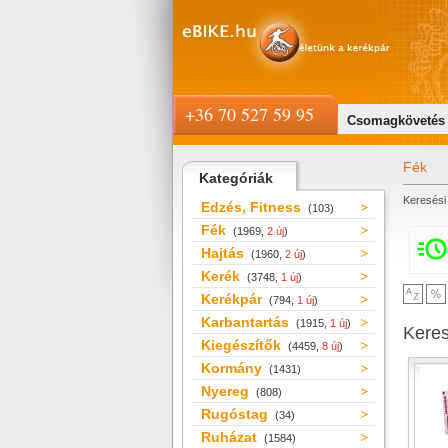
+36 70 527 59 95
Csomagkövetés
Fék
Kategóriák
Keresési 
Edzés, Fitness
(103)
Fék
(1969,
2 új
)
Hajtás
(1960,
2 új
)
Kerék
(3748,
1 új
)
Kerékpár
(794,
1 új
)
Karbantartás
(1915,
1 új
)
Kere
Kiegészítők
(4459,
8 új
)
Kormány
(1431)
Nyereg
(808)
Rugóstag
(34)
Ruházat
(1584)