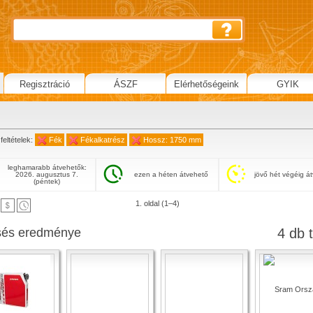
Regisztráció
ÁSZF
Elérhetőségeink
GYIK
feltételek:
Fék
Fékalkatrész
Hossz: 1750 mm
leghamarabb átvehetők:
2026. augusztus 7.
ezen a héten átvehető
jövő hét végéig á
(péntek)
1. oldal (1–4)
sés eredménye
4 db t