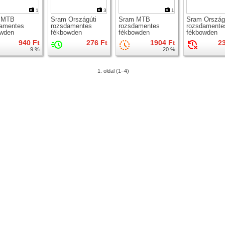
1
3
1
 MTB
Sram Országúti
Sram MTB
Sram Ország
damentes
rozsdamentes
rozsdamentes
rozsdamente
owden
fékbowden
fékbowden
fékbowden
940 Ft
276 Ft
1904 Ft
2
9 %
20 %
1. oldal (1–4)