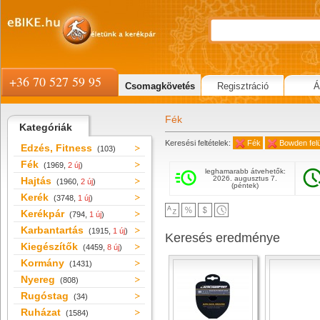
+36 70 527 59 95
Csomagkövetés
Regisztráció
Á
Fék
Kategóriák
Keresési feltételek:
Fék
Bowden felül
Edzés, Fitness
(103)
Fék
(1969,
2 új
)
leghamarabb átvehetők:
2026. augusztus 7.
Hajtás
(1960,
2 új
)
(péntek)
Kerék
(3748,
1 új
)
Kerékpár
(794,
1 új
)
Karbantartás
(1915,
1 új
)
Keresés eredménye
Kiegészítők
(4459,
8 új
)
Kormány
(1431)
Nyereg
(808)
Rugóstag
(34)
Ruházat
(1584)