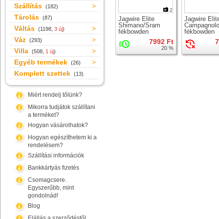
Szállítás
(182)
2
Tárolás
(87)
Jagwire Elite
Jagwire Elit
Shimano/Sram
Campagnol
Váltás
(1198,
3 új
)
fékbowden
fékbowden
Váz
(293)
7992 Ft
7
20 %
Villa
(508,
1 új
)
Egyéb termékek
(26)
Komplett szettek
(13)
Miért rendelj tőlünk?
Mikorra tudjátok szállítani
a terméket?
Hogyan vásárolhatok?
Hogyan egészíthetem ki a
rendelésem?
Szállítási információk
Bankkártyás fizetés
Csomagcsere.
Egyszerűbb, mint
gondolnád!
Blog
Elállás a szerződéstől