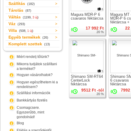
Szállítás
(182)
6
Tárolás
(87)
Magura MDR-P 6
Magura MT
Váltás
(1199,
3 új
)
csavaros féktárcsa
MDR-P 6 cs
féktárcsa +
Váz
(293)
fékpofa szet
17 992 Ft
22
Villa
(508,
1 új
)
20 %
Egyéb termékek
(26)
Komplett szettek
(13)
Miért rendelj tőlünk?
Mikorra tudjátok szállítani
a terméket?
5
Hogyan vásárolhatok?
Shimano SM-RT64
Shimano S
CenterLock
6 csavaros
Hogyan egészíthetem ki a
féktárcsa
féktárcsa
rendelésem?
9512 Ft -tól
7992 
Szállítási információk
20 %
Bankkártyás fizetés
Csomagcsere.
Egyszerűbb, mint
gondolnád!
Blog
Elállás a szerződéstől