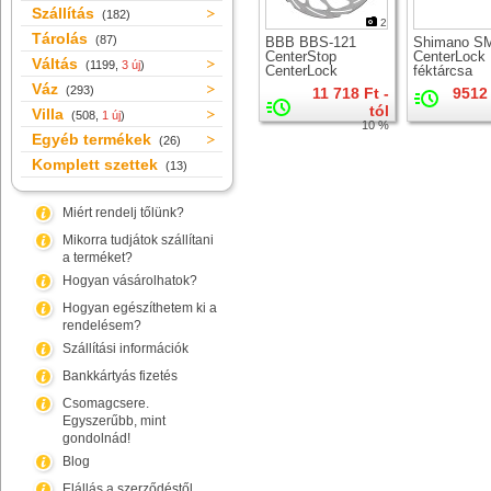
Szállítás
(182)
2
Tárolás
(87)
BBB BBS-121
Shimano S
CenterStop
CenterLock
Váltás
(1199,
3 új
)
CenterLock
féktárcsa
féktárcsa
Váz
(293)
11 718 Ft -
9512 
tól
Villa
(508,
1 új
)
10 %
Egyéb termékek
(26)
Komplett szettek
(13)
Miért rendelj tőlünk?
Mikorra tudjátok szállítani
a terméket?
Hogyan vásárolhatok?
Hogyan egészíthetem ki a
rendelésem?
Szállítási információk
Bankkártyás fizetés
Csomagcsere.
Egyszerűbb, mint
gondolnád!
Blog
Elállás a szerződéstől