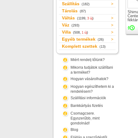
Szállítás
(182)
Tárolás
(87)
Shim
Cente
Váltás
(1199,
3 új
)
féktá
Váz
(293)
Villa
(508,
1 új
)
Egyéb termékek
(26)
Komplett szettek
(13)
Miért rendelj tőlünk?
Mikorra tudjátok szállítani
a terméket?
Hogyan vásárolhatok?
Hogyan egészíthetem ki a
rendelésem?
Szállítási információk
Bankkártyás fizetés
Csomagcsere.
Egyszerűbb, mint
gondolnád!
Blog
Elállás a szerződéstől