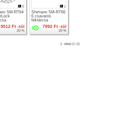
5
1
ano SM-RT64
Shimano SM-RT66
rLock
6 csavaros
rcsa
féktárcsa
9512 Ft -tól
7992 Ft -tól
20 %
20 %
1. oldal (1–2)