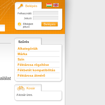
Belépés
Felhasználó:
Jelszó:
Elfelejtett
jelszó
Szűrés
Alkategóriák
Márka
Szín
Féktárcsa rögzítése
Fékbetét kompatibilitás
Féktárcsa átmérő
alálat
Kosár
A kosár üres.