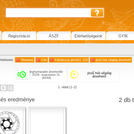
Regisztráció
ÁSZF
Elérhetőségeink
GYIK
feltételek:
Shimano
Fék
Féktárcsa átmérő: 220
jövő hét végéig átvehető
leghamarabb átvehetők:
jövő hét végéig
2026. augusztus 11.
átvehető
(kedd)
1. oldal (1–2)
sés eredménye
2 db t