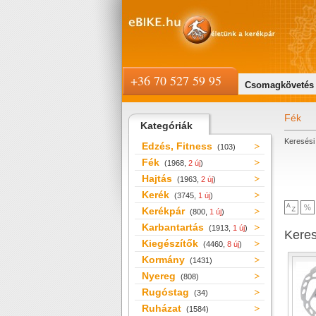
+36 70 527 59 95
Csomagkövetés
Fék
Kategóriák
Keresési 
Edzés, Fitness
(103)
Fék
(1968,
2 új
)
Hajtás
(1963,
2 új
)
Kerék
(3745,
1 új
)
Kerékpár
(800,
1 új
)
Karbantartás
(1913,
1 új
)
Kere
Kiegészítők
(4460,
8 új
)
Kormány
(1431)
Nyereg
(808)
Rugóstag
(34)
Ruházat
(1584)