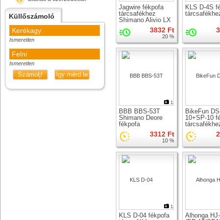
Jagwire fékpofa
KLS D-4S f
tárcsafékhez
tárcsafékhe
Küllőszámoló
Shimano Alivio LX
Ace
3832 Ft
3
Kerékagy
20 %
Ismeretlen
Felni
Ismeretlen
Számolj!
Így mérd le
1
BBB BBS-53T
BikeFun DS
Shimano Deore
10+SP-10 f
fékpofa
tárcsafékhe
tárcsafékhez
3312 Ft
2
10 %
1
KLS D-04 fékpofa
Alhonga HJ