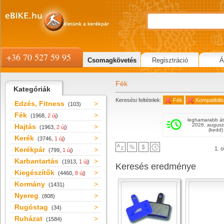
+36 70 527 59 95
Csomagkövetés
Regisztráció
Á
Fék
Kategóriák
Keresési feltételek:
Fék
Kompatibili
Edzés, Fitness
(103)
Fék
(1968,
2 új
)
leghamarabb át
2026. augusz
Hajtás
(1963,
2 új
)
(kedd)
Kerék
(3746,
1 új
)
Kerékpár
1. o
(799,
1 új
)
Karbantartás
(1913,
1 új
)
Keresés eredménye
Kiegészítők
(4460,
8 új
)
Kormány
(1431)
Nyereg
(808)
Rugóstag
(34)
Ruházat
(1584)