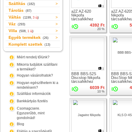
Szállítás
(182)
1
Tárolás
(87)
a2Z AZ-620
a2Z AZ-620
fékpofa
fékpofa
Váltás
(1199,
3 új
)
tárcsafékhez
tárcsafékhe
Váz
(293)
4392 Ft
5
20 %
Villa
(508,
1 új
)
Egyéb termékek
(26)
Komplett szettek
(13)
Miért rendelj tőlünk?
Mikorra tudjátok szállítani
1
a terméket?
BBB BBS-52S
BBB BBS-5
Hogyan vásárolhatok?
Discstop fékpofa
DiscStop fé
tárcsafékhez
tárcsafékhe
Hogyan egészíthetem ki a
6039 Ft
4
rendelésem?
10 %
Szállítási információk
Bankkártyás fizetés
Csomagcsere.
Egyszerűbb, mint
gondolnád!
Blog
Elállás a szerződéstől
1