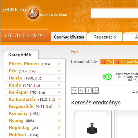
+36 70 527 59 95
Csomagkövetés
Regisztráció
Á
Fék
Kategóriák
Keresési feltételek:
Fék
Kompatibili
Edzés, Fitness
(103)
Fék
(1969,
2 új
)
leghamarabb át
2026. augusz
Hajtás
(1960,
2 új
)
(hétfő)
Kerék
(3747,
1 új
)
Kerékpár
1. o
(793,
1 új
)
Karbantartás
(1913,
1 új
)
Keresés eredménye
Kiegészítők
(4461,
8 új
)
Kormány
(1431)
Nyereg
(808)
Rugóstag
(34)
Ruházat
(1584)