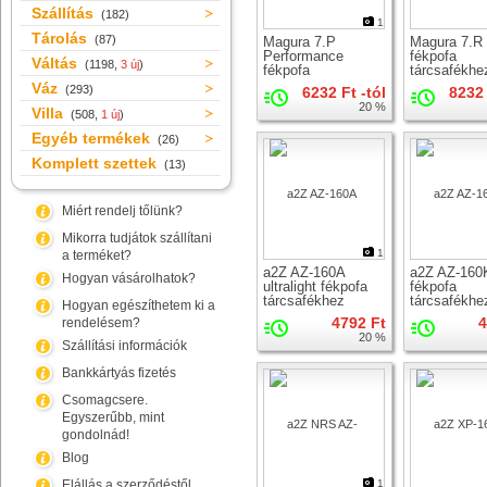
Szállítás
(182)
1
Tárolás
(87)
Magura 7.P
Magura 7.R
Performance
fékpofa
Váltás
(1198,
3 új
)
fékpofa
tárcsafékhe
tárcsafékhez
Váz
(293)
6232 Ft -tól
8232 
20 %
Villa
(508,
1 új
)
Egyéb termékek
(26)
Komplett szettek
(13)
Miért rendelj tőlünk?
Mikorra tudjátok szállítani
1
a terméket?
a2Z AZ-160A
a2Z AZ-160
Hogyan vásárolhatok?
ultralight fékpofa
fékpofa
tárcsafékhez
tárcsafékhe
Hogyan egészíthetem ki a
4792 Ft
4
rendelésem?
20 %
Szállítási információk
Bankkártyás fizetés
Csomagcsere.
Egyszerűbb, mint
gondolnád!
Blog
Elállás a szerződéstől
1