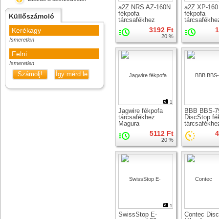
a2Z NRS AZ-160N
a2Z XP-160
fékpofa
fékpofa
Küllőszámoló
tárcsafékhez
tárcsafékhe
3192 Ft
1
Kerékagy
20 %
Ismeretlen
Felni
Ismeretlen
Számolj!
Így mérd le
1
Jagwire fékpofa
BBB BBS-7
tárcsafékhez
DiscStop fé
Magura
tárcsafékhe
5112 Ft
4
20 %
1
SwissStop E-
Contec Dis