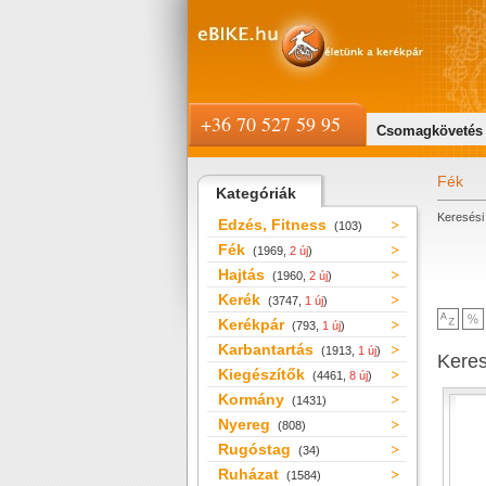
+36 70 527 59 95
Csomagkövetés
Fék
Kategóriák
Keresési 
Edzés, Fitness
(103)
Fék
(1969,
2 új
)
Hajtás
(1960,
2 új
)
Kerék
(3747,
1 új
)
Kerékpár
(793,
1 új
)
Karbantartás
(1913,
1 új
)
Kere
Kiegészítők
(4461,
8 új
)
Kormány
(1431)
Nyereg
(808)
Rugóstag
(34)
Ruházat
(1584)