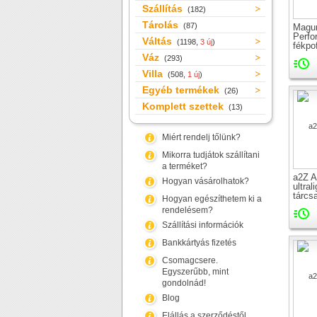
Szállítás
(182)
Tárolás
(87)
Magur
Perfo
Váltás
(1198,
3 új
)
fékpo
tárcs
Váz
(293)
Villa
(508,
1 új
)
Egyéb termékek
(26)
Komplett szettek
(13)
Miért rendelj tőlünk?
Mikorra tudjátok szállítani
a terméket?
a2Z 
Hogyan vásárolhatok?
ultral
tárcs
Hogyan egészíthetem ki a
rendelésem?
Szállítási információk
Bankkártyás fizetés
Csomagcsere.
Egyszerűbb, mint
gondolnád!
Blog
Elállás a szerződéstől