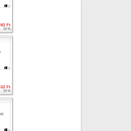
1
392 Ft
20 %
1
432 Ft
20 %
1