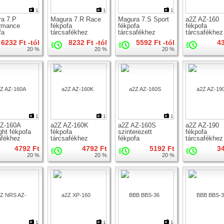
1
1
1
a 7.P
Magura 7.R Race
Magura 7.S Sport
a2Z AZ-160
rmance
fékpofa
fékpofa
fékpofa
fa
tárcsafékhez
tárcsafékhez
tárcsafékhez
afékhez
6232 Ft -tól
8232 Ft -tól
5592 Ft -tól
4
20 %
20 %
20 %
1
1
1
AZ-160A
a2Z AZ-160K
a2Z AZ-160S
a2Z AZ-190
ight fékpofa
fékpofa
szinterezett
fékpofa
afékhez
tárcsafékhez
fékpofa
tárcsafékhez
tárcsafékhez
4792 Ft
4792 Ft
5192 Ft
3
20 %
20 %
20 %
1
1
1