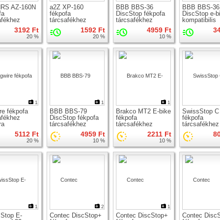
NRS AZ-160N
a2Z XP-160
BBB BBS-36
BBB BBS-3
fa
fékpofa
DiscStop fékpofa
DiscStop e-b
afékhez
tárcsafékhez
tárcsafékhez
kompatibilis
fékpofa
3192 Ft
1592 Ft
4959 Ft
3
tárcsafékhez
20 %
20 %
10 %
1
1
1
re fékpofa
BBB BBS-79
Brakco MT2 E-bike
SwissStop C
afékhez
DiscStop fékpofa
fékpofa
fékpofa
ra
tárcsafékhez
tárcsafékhez
tárcsafékhez
5112 Ft
4959 Ft
2211 Ft
8
20 %
10 %
10 %
1
2
1
Stop E-
Contec DiscStop+
Contec DiscStop+
Contec Disc