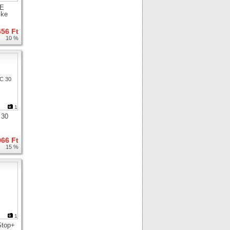
6E
ike
456 Ft
10 %
1
 30
066 Ft
15 %
1
Stop+