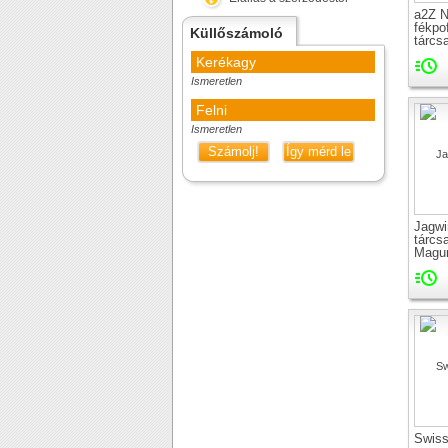
a2Z 
fékpo
Küllőszámoló
tárcs
Kerékagy
Ismeretlen
Felni
Ismeretlen
Számolj!
Így mérd le
Jagwi
tárcs
Magu
Swiss