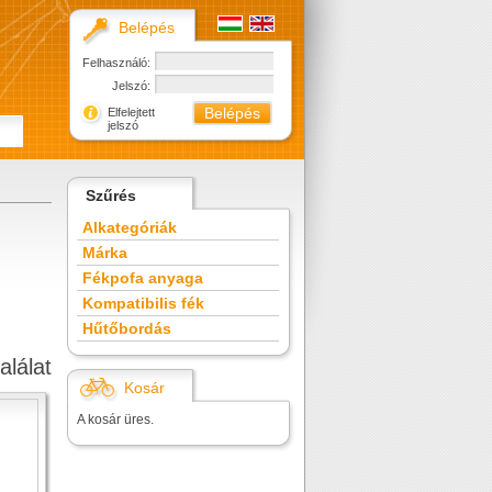
Belépés
Felhasználó:
Jelszó:
Elfelejtett
jelszó
Szűrés
Alkategóriák
Márka
Fékpofa anyaga
Kompatibilis fék
Hűtőbordás
alálat
Kosár
A kosár üres.