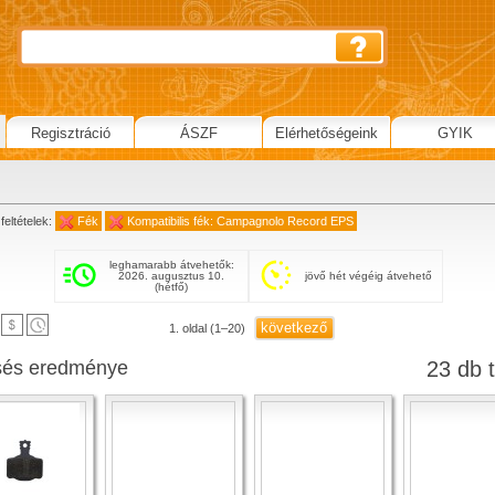
Regisztráció
ÁSZF
Elérhetőségeink
GYIK
feltételek:
Fék
Kompatibilis fék: Campagnolo Record EPS
leghamarabb átvehetők:
2026. augusztus 10.
jövő hét végéig átvehető
(hétfő)
következő
1. oldal (1–20)
sés eredménye
23 db t