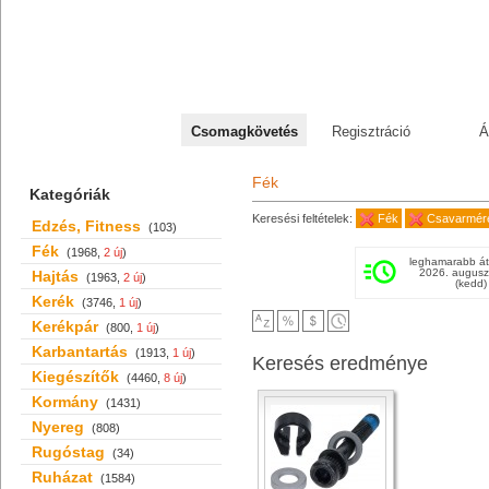
+36 70 527 59 95
Csomagkövetés
Regisztráció
Á
Fék
Kategóriák
Keresési feltételek:
Fék
Csavarmére
Edzés, Fitness
(103)
Fék
(1968,
2 új
)
leghamarabb át
2026. augusz
Hajtás
(1963,
2 új
)
(kedd)
Kerék
(3746,
1 új
)
Kerékpár
(800,
1 új
)
Karbantartás
(1913,
1 új
)
Keresés eredménye
Kiegészítők
(4460,
8 új
)
Kormány
(1431)
Nyereg
(808)
Rugóstag
(34)
Ruházat
(1584)