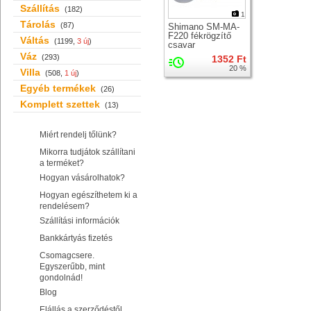
Szállítás
(182)
1
Tárolás
(87)
Shimano SM-MA-
F220 fékrögzítő
Váltás
(1199,
3 új
)
csavar
Váz
(293)
1352 Ft
20 %
Villa
(508,
1 új
)
Egyéb termékek
(26)
Komplett szettek
(13)
Miért rendelj tőlünk?
Mikorra tudjátok szállítani
a terméket?
Hogyan vásárolhatok?
Hogyan egészíthetem ki a
rendelésem?
Szállítási információk
Bankkártyás fizetés
Csomagcsere.
Egyszerűbb, mint
gondolnád!
Blog
Elállás a szerződéstől