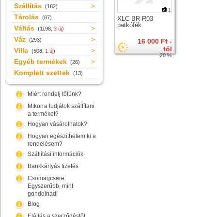
Szállítás
(182)
1
Tárolás
(87)
XLC BR-R03
patkófék
Váltás
(1198,
3 új
)
Váz
(293)
16 000 Ft -
tól
Villa
(508,
1 új
)
20 %
Egyéb termékek
(26)
Komplett szettek
(13)
Miért rendelj tőlünk?
Mikorra tudjátok szállítani
a terméket?
Hogyan vásárolhatok?
Hogyan egészíthetem ki a
rendelésem?
Szállítási információk
Bankkártyás fizetés
Csomagcsere.
Egyszerűbb, mint
gondolnád!
Blog
Elállás a szerződéstől