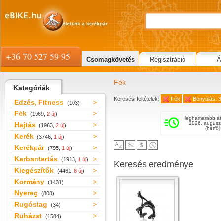
+36 70 527 59 95
Csomagkövetés
Regisztráció
Á
Fék
Kategóriák
Keresési feltételek:
Fék
Benyúlás: 
Edzés, Fitness
(103)
Fék
(1969,
2 új
)
leghamarabb át
2026. augusz
Hajtás
(1963,
2 új
)
(hétfő)
Kerék
(3746,
1 új
)
Kerékpár
(795,
1 új
)
Karbantartás
(1913,
1 új
)
Keresés eredménye
Kiegészítők
(4461,
8 új
)
Kormány
(1431)
Nyereg
(808)
Rugóstag
(34)
Ruházat
(1584)