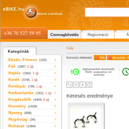
+36 70 527 59 95
Csomagkövetés
Regisztráció
Á
Fék
Kategóriák
Keresési feltételek:
Fék
Benyúlás: 
Edzés, Fitness
(103)
Fék
(1967,
2 új
)
leghamarabb átvehetők:
2026. augusztus 12.
Hajtás
(1962,
2 új
)
(szerda)
Kerék
(3745,
1 új
)
Kerékpár
(799,
1 új
)
Karbantartás
(1911,
1 új
)
Keresés eredménye
Kiegészítők
(4459,
8 új
)
Kormány
(1429)
Nyereg
(808)
Rugóstag
(34)
Ruházat
(1584)