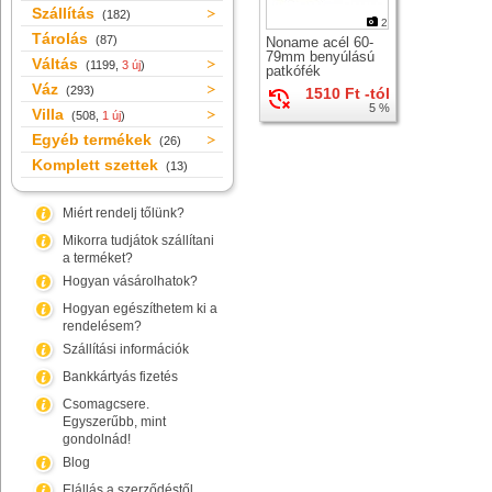
Szállítás
(182)
2
Tárolás
(87)
Noname acél 60-
79mm benyúlású
Váltás
(1199,
3 új
)
patkófék
Váz
(293)
1510 Ft -tól
5 %
Villa
(508,
1 új
)
Egyéb termékek
(26)
Komplett szettek
(13)
Miért rendelj tőlünk?
Mikorra tudjátok szállítani
a terméket?
Hogyan vásárolhatok?
Hogyan egészíthetem ki a
rendelésem?
Szállítási információk
Bankkártyás fizetés
Csomagcsere.
Egyszerűbb, mint
gondolnád!
Blog
Elállás a szerződéstől