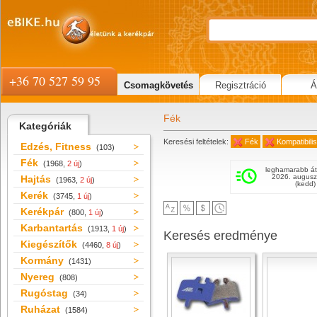
+36 70 527 59 95
Csomagkövetés
Regisztráció
Á
Fék
Kategóriák
Keresési feltételek:
Fék
Kompatibil
Edzés, Fitness
(103)
Fék
(1968,
2 új
)
leghamarabb át
2026. augusz
Hajtás
(1963,
2 új
)
(kedd)
Kerék
(3745,
1 új
)
Kerékpár
(800,
1 új
)
Karbantartás
(1913,
1 új
)
Keresés eredménye
Kiegészítők
(4460,
8 új
)
Kormány
(1431)
Nyereg
(808)
Rugóstag
(34)
Ruházat
(1584)