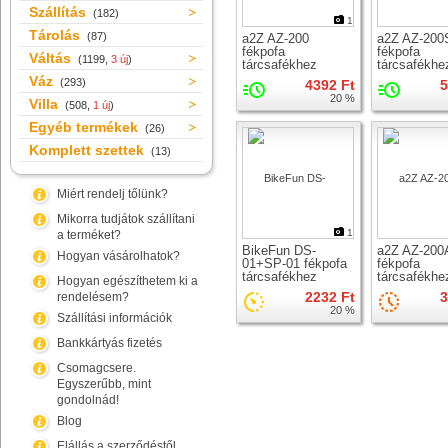
Szállítás
(182)
1
Tárolás
(87)
a2Z AZ-200
a2Z AZ-200
fékpofa
fékpofa
Váltás
(1199,
3 új
)
tárcsafékhez
tárcsafékhe
Váz
(293)
4392 Ft
5
20 %
Villa
(508,
1 új
)
Egyéb termékek
(26)
Komplett szettek
(13)
Miért rendelj tőlünk?
Mikorra tudjátok szállítani
1
a terméket?
BikeFun DS-
a2Z AZ-200
Hogyan vásárolhatok?
01+SP-01 fékpofa
fékpofa
tárcsafékhez
tárcsafékhe
Hogyan egészíthetem ki a
2232 Ft
3
rendelésem?
20 %
Szállítási információk
Bankkártyás fizetés
Csomagcsere.
Egyszerűbb, mint
gondolnád!
Blog
Elállás a szerződéstől