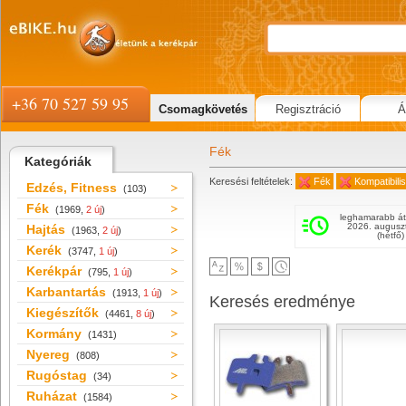
+36 70 527 59 95
Csomagkövetés
Regisztráció
Á
Fék
Kategóriák
Keresési feltételek:
Fék
Kompatibili
Edzés, Fitness
(103)
Fék
(1969,
2 új
)
leghamarabb át
2026. augusz
Hajtás
(1963,
2 új
)
(hétfő)
Kerék
(3747,
1 új
)
Kerékpár
(795,
1 új
)
Karbantartás
(1913,
1 új
)
Keresés eredménye
Kiegészítők
(4461,
8 új
)
Kormány
(1431)
Nyereg
(808)
Rugóstag
(34)
Ruházat
(1584)