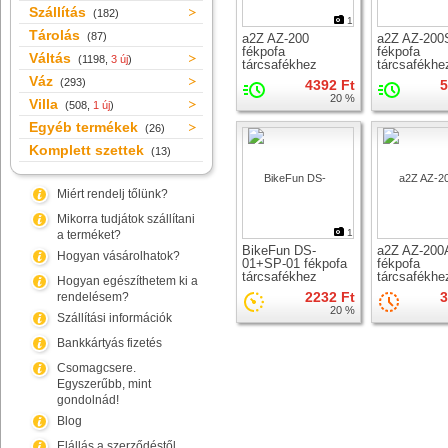
Szállítás
(182)
1
Tárolás
(87)
a2Z AZ-200
a2Z AZ-200
fékpofa
fékpofa
Váltás
(1198,
3 új
)
tárcsafékhez
tárcsafékhe
Váz
(293)
4392 Ft
5
20 %
Villa
(508,
1 új
)
Egyéb termékek
(26)
Komplett szettek
(13)
Miért rendelj tőlünk?
Mikorra tudjátok szállítani
1
a terméket?
BikeFun DS-
a2Z AZ-200
Hogyan vásárolhatok?
01+SP-01 fékpofa
fékpofa
tárcsafékhez
tárcsafékhe
Hogyan egészíthetem ki a
2232 Ft
3
rendelésem?
20 %
Szállítási információk
Bankkártyás fizetés
Csomagcsere.
Egyszerűbb, mint
gondolnád!
Blog
Elállás a szerződéstől