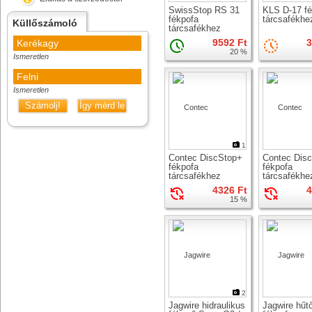
SwissStop RS 31
KLS D-17 fé
fékpofa
tárcsafékhe
Küllőszámoló
tárcsafékhez
9592 Ft
3
Kerékagy
20 %
Ismeretlen
Felni
Ismeretlen
Számolj!
Így mérd le
1
Contec DiscStop+
Contec Dis
fékpofa
fékpofa
tárcsafékhez
tárcsafékhe
4326 Ft
4
15 %
2
Jagwire hidraulikus
Jagwire hűt