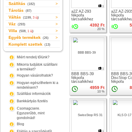
Szállítás
(182)
1
Tárolás
(87)
a2Z AZ-293
a2Z AZ-293
fékpofa
fékpofa
Váltás
(1199,
3 új
)
tárcsafékhez
tárcsafékhe
Váz
(293)
4392 Ft
5
20 %
Villa
(508,
1 új
)
Egyéb termékek
(26)
Komplett szettek
(13)
Miért rendelj tőlünk?
Mikorra tudjátok szállítani
1
a terméket?
BBB BBS-39
BBB BBS-3
Hogyan vásárolhatok?
fékpofa
DiscStop Co
tárcsafékhez
fékpofa
Hogyan egészíthetem ki a
tárcsafékhe
4959 Ft
8
rendelésem?
(hűtőborda +
10 %
Szállítási információk
Bankkártyás fizetés
Csomagcsere.
Egyszerűbb, mint
gondolnád!
Blog
Elállás a szerződéstől
1