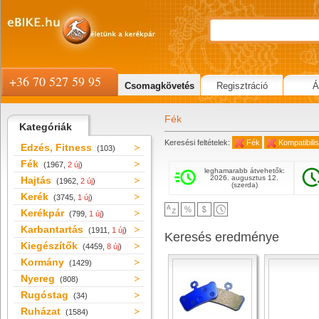
+36 70 527 59 95
Csomagkövetés
Regisztráció
Á
Fék
Kategóriák
Keresési feltételek:
Fék
Kompatibili
Edzés, Fitness
(103)
Fék
(1967,
2 új
)
leghamarabb átvehetők:
2026. augusztus 12.
Hajtás
(1962,
2 új
)
(szerda)
Kerék
(3745,
1 új
)
Kerékpár
(799,
1 új
)
Karbantartás
(1911,
1 új
)
Keresés eredménye
Kiegészítők
(4459,
8 új
)
Kormány
(1429)
Nyereg
(808)
Rugóstag
(34)
Ruházat
(1584)