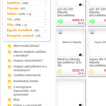
Szállítás
(182)
1
Tárolás
(87)
a2Z AZ-220
a2Z XP-220
fékpofa
fékpofa
Váltás
(1199,
3 új
)
tárcsafékhez
tárcsafékhe
Váz
(293)
4392 Ft
1
20 %
Villa
(508,
1 új
)
Egyéb termékek
(26)
Komplett szettek
(13)
Miért rendelj tőlünk?
Mikorra tudjátok szállítani
1
a terméket?
BikeFun fékpofa
Hayes MX-
Hogyan vásárolhatok?
tárcsafékhez (DS-
fékpofa
26)
tárcsafékhe
Hogyan egészíthetem ki a
2232 Ft
5
rendelésem?
20 %
Szállítási információk
Bankkártyás fizetés
Csomagcsere.
Egyszerűbb, mint
gondolnád!
Blog
Elállás a szerződéstől
1