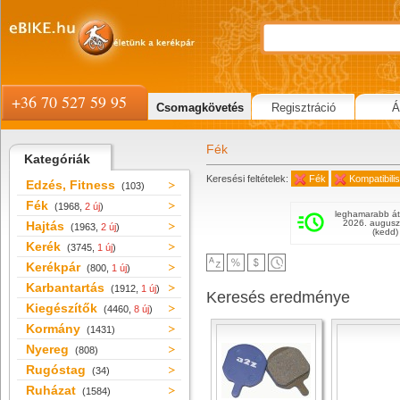
+36 70 527 59 95
Csomagkövetés
Regisztráció
Á
Fék
Kategóriák
Keresési feltételek:
Fék
Kompatibili
Edzés, Fitness
(103)
Fék
(1968,
2 új
)
leghamarabb át
2026. augusz
Hajtás
(1963,
2 új
)
(kedd)
Kerék
(3745,
1 új
)
Kerékpár
(800,
1 új
)
Karbantartás
(1912,
1 új
)
Keresés eredménye
Kiegészítők
(4460,
8 új
)
Kormány
(1431)
Nyereg
(808)
Rugóstag
(34)
Ruházat
(1584)