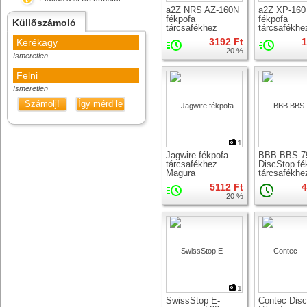
a2Z NRS AZ-160N
a2Z XP-160
fékpofa
fékpofa
Küllőszámoló
tárcsafékhez
tárcsafékhe
3192 Ft
1
Kerékagy
20 %
Ismeretlen
Felni
Ismeretlen
Számolj!
Így mérd le
1
Jagwire fékpofa
BBB BBS-7
tárcsafékhez
DiscStop fé
Magura
tárcsafékhe
5112 Ft
4
20 %
1
SwissStop E-
Contec Dis