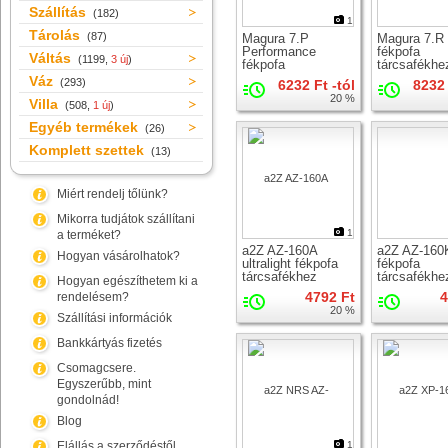
Szállítás
(182)
1
Tárolás
(87)
Magura 7.P
Magura 7.R
Performance
fékpofa
Váltás
(1199,
3 új
)
fékpofa
tárcsafékhe
tárcsafékhez
Váz
(293)
6232 Ft -tól
8232 
20 %
Villa
(508,
1 új
)
Egyéb termékek
(26)
Komplett szettek
(13)
Miért rendelj tőlünk?
Mikorra tudjátok szállítani
1
a terméket?
a2Z AZ-160A
a2Z AZ-160
Hogyan vásárolhatok?
ultralight fékpofa
fékpofa
tárcsafékhez
tárcsafékhe
Hogyan egészíthetem ki a
4792 Ft
4
rendelésem?
20 %
Szállítási információk
Bankkártyás fizetés
Csomagcsere.
Egyszerűbb, mint
gondolnád!
Blog
Elállás a szerződéstől
1