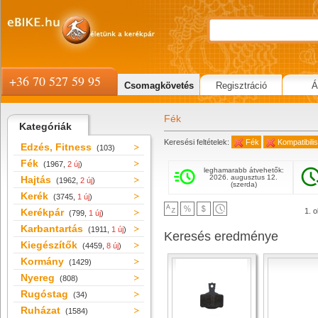
+36 70 527 59 95
Csomagkövetés
Regisztráció
Á
Fék
Kategóriák
Keresési feltételek:
Fék
Kompatibili
Edzés, Fitness
(103)
Fék
(1967,
2 új
)
leghamarabb átvehetők:
2026. augusztus 12.
Hajtás
(1962,
2 új
)
(szerda)
Kerék
(3745,
1 új
)
Kerékpár
1. o
(799,
1 új
)
Karbantartás
(1911,
1 új
)
Keresés eredménye
Kiegészítők
(4459,
8 új
)
Kormány
(1429)
Nyereg
(808)
Rugóstag
(34)
Ruházat
(1584)