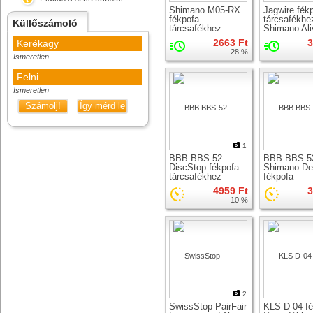
Shimano M05-RX
Jagwire fék
fékpofa
tárcsafékhe
Küllőszámoló
tárcsafékhez
Shimano Ali
Ace
2663 Ft
3
Kerékagy
28 %
Ismeretlen
Felni
Ismeretlen
Számolj!
Így mérd le
1
BBB BBS-52
BBB BBS-5
DiscStop fékpofa
Shimano De
tárcsafékhez
fékpofa
tárcsafékhe
4959 Ft
3
10 %
2
SwissStop PairFair
KLS D-04 fé