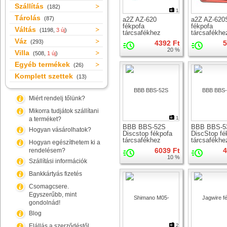
Szállítás
(182)
1
Tárolás
(87)
a2Z AZ-620
a2Z AZ-620
fékpofa
fékpofa
Váltás
(1198,
3 új
)
tárcsafékhez
tárcsafékhe
Váz
(293)
4392 Ft
5
20 %
Villa
(508,
1 új
)
Egyéb termékek
(26)
Komplett szettek
(13)
Miért rendelj tőlünk?
Mikorra tudjátok szállítani
1
a terméket?
BBB BBS-52S
BBB BBS-5
Hogyan vásárolhatok?
Discstop fékpofa
DiscStop fé
tárcsafékhez
tárcsafékhe
Hogyan egészíthetem ki a
6039 Ft
4
rendelésem?
10 %
Szállítási információk
Bankkártyás fizetés
Csomagcsere.
Egyszerűbb, mint
gondolnád!
Blog
Elállás a szerződéstől
2