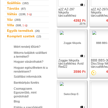
Szállítás
(182)
1
Tárolás
(87)
a2Z AZ-297
a2Z AZ-297
fékpofa
fékpofa
Váltás
(1199,
3 új
)
tárcsafékhez
tárcsafékhe
Váz
(293)
4392 Ft
4
20 %
Villa
(508,
1 új
)
Egyéb termékek
(26)
Komplett szettek
(13)
Miért rendelj tőlünk?
Mikorra tudjátok szállítani
1
a terméket?
Zoggie fékpofa
BBB BBS-3
Hogyan vásárolhatok?
tárcsafékhez Avid
DiscStop fé
Red22
tárcsafékhe
Hogyan egészíthetem ki a
3590 Ft
4
rendelésem?
Szállítási információk
Bankkártyás fizetés
Csomagcsere.
Egyszerűbb, mint
gondolnád!
Blog
Elállás a szerződéstől
1