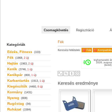
+36 70 527 59 95
Csomagkövetés
Regisztráció
Á
Fék
Kategóriák
Keresési feltételek:
Fék
Kompatibili
Edzés, Fitness
(103)
Fék
(1968,
2 új
)
leghamarabb át
2026. augusz
Hajtás
(1963,
2 új
)
(kedd)
Kerék
(3746,
1 új
)
Kerékpár
(800,
1 új
)
Karbantartás
(1913,
1 új
)
Keresés eredménye
Kiegészítők
(4460,
8 új
)
Kormány
(1431)
Nyereg
(808)
Rugóstag
(34)
Ruházat
(1584)