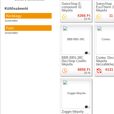
SwissStop E-
SwissStop
compound 32
ExoTherm 2
Küllőszámoló
fékpofa
fékpofa
tárcsafékhez
tárcsafékhe
6366 Ft
11
Kerékagy
15 %
Ismeretlen
Felni
Ismeretlen
Számolj!
Így mérd le
1
BBB BBS-38C
Contec Dis
DiscStop Coolfin
fékpofa
fékpofa
tárcsafékhe
tárcsafékhez
8856 Ft
4131 
10 %
1
Zoggie fékpofa