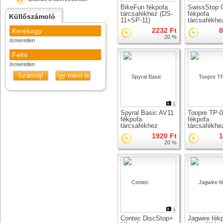
BikeFun fékpofa
SwissStop 
tárcsafékhez (DS-
fékpofa
Küllőszámoló
11+SP-11)
tárcsafékhe
2232 Ft
8
Kerékagy
20 %
Ismeretlen
Felni
Ismeretlen
Számolj!
Így mérd le
1
Spyral Basic AV11
Toopre TP-
fékpofa
fékpofa
tárcsafékhez
tárcsafékhe
1920 Ft
1
20 %
1
Contec DiscStop+
Jagwire fék