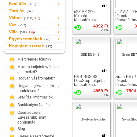
Szállítás
(182)
1
Tárolás
(87)
a2Z AZ-290
a2Z AZ-290
fékpofa
fékpofa
Váltás
(1198,
3 új
)
tárcsafékhez
tárcsafékhe
Váz
(293)
4392 Ft
3
20 %
Villa
(508,
1 új
)
Egyéb termékek
(26)
Komplett szettek
(13)
Miért rendelj tőlünk?
Mikorra tudjátok szállítani
1
a terméket?
BBB BBS-42
Sram BB7 / 
Hogyan vásárolhatok?
DiscStop fékpofa
fékpofa
tárcsafékhez
tárcsafékhe
Hogyan egészíthetem ki a
4959 Ft
7504 
rendelésem?
10 %
Szállítási információk
Bankkártyás fizetés
Csomagcsere.
Egyszerűbb, mint
gondolnád!
Blog
Elállás a szerződéstől
1