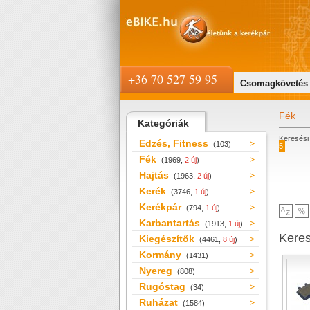
+36 70 527 59 95
Csomagkövetés
Fék
Kategóriák
Keresési 
Edzés, Fitness
(103)
5
Fék
(1969,
2 új
)
Hajtás
(1963,
2 új
)
Kerék
(3746,
1 új
)
Kerékpár
(794,
1 új
)
Karbantartás
(1913,
1 új
)
Kere
Kiegészítők
(4461,
8 új
)
Kormány
(1431)
Nyereg
(808)
Rugóstag
(34)
Ruházat
(1584)