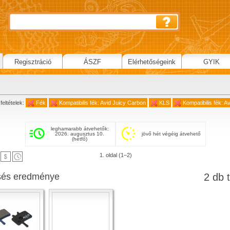
Regisztráció
ÁSZF
Elérhetőségeink
GYIK
feltételek:
Fék
Kompatibilis fék: Avid Juicy Carbon
KLS
Kompatibilis fék: A
leghamarabb átvehetők:
2026. augusztus 10.
jövő hét végéig átvehető
(hétfő)
1. oldal (1–2)
sés eredménye
2 db t