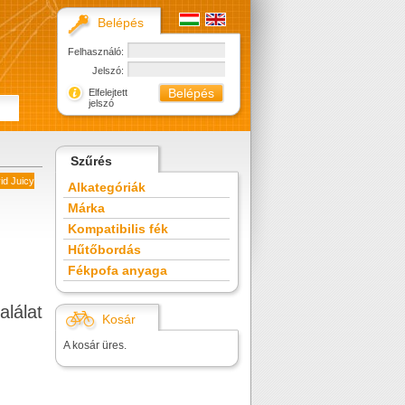
Belépés
Felhasználó:
Jelszó:
Elfelejtett
jelszó
Szűrés
vid Juicy
Alkategóriák
Márka
Kompatibilis fék
Hűtőbordás
Fékpofa anyaga
alálat
Kosár
A kosár üres.