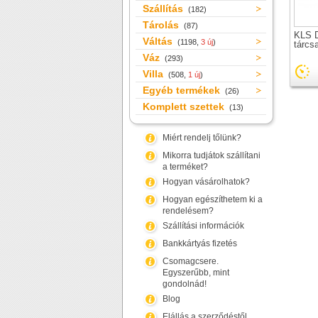
Szállítás
(182)
Tárolás
(87)
KLS D
Váltás
(1198,
3 új
)
tárcs
Váz
(293)
Villa
(508,
1 új
)
Egyéb termékek
(26)
Komplett szettek
(13)
Miért rendelj tőlünk?
Mikorra tudjátok szállítani
a terméket?
Hogyan vásárolhatok?
Hogyan egészíthetem ki a
rendelésem?
Szállítási információk
Bankkártyás fizetés
Csomagcsere.
Egyszerűbb, mint
gondolnád!
Blog
Elállás a szerződéstől