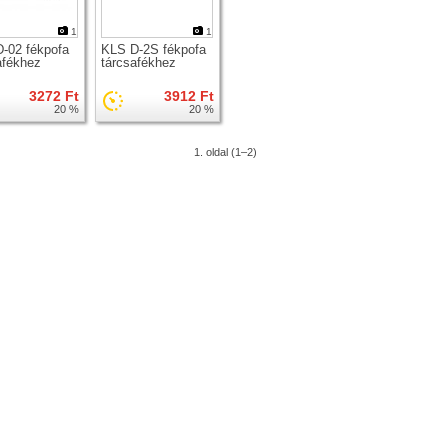
1
1
-02 fékpofa
KLS D-2S fékpofa
afékhez
tárcsafékhez
3272 Ft
3912 Ft
20 %
20 %
1. oldal (1–2)