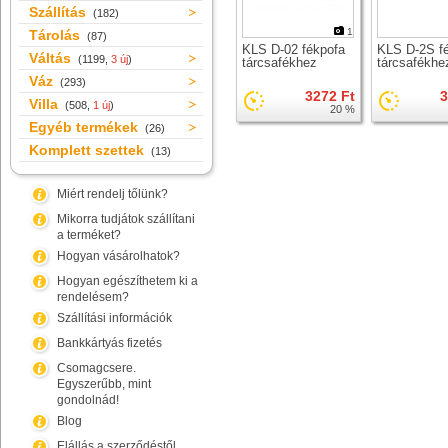
Szállítás
(182)
1
Tárolás
(87)
KLS D-02 fékpofa
KLS D-2S f
Váltás
(1199,
3 új
)
tárcsafékhez
tárcsafékhe
Váz
(293)
3272 Ft
3
Villa
(508,
1 új
)
20 %
Egyéb termékek
(26)
Komplett szettek
(13)
Miért rendelj tőlünk?
Mikorra tudjátok szállítani
a terméket?
Hogyan vásárolhatok?
Hogyan egészíthetem ki a
rendelésem?
Szállítási információk
Bankkártyás fizetés
Csomagcsere.
Egyszerűbb, mint
gondolnád!
Blog
Elállás a szerződéstől