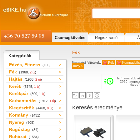
+36 70 527 59 95
Csomagkövetés
Regisztráció
Á
Fék
Kategóriák
Keresési feltételek:
Fék
Kompatibili
Edzés, Fitness
(103)
Juicy 5
Fék
(1968,
2 új
)
Hajtás
leghamarabb át
(1963,
2 új
)
2026. augusz
(kedd)
Kerék
(3745,
1 új
)
Kerékpár
(800,
1 új
)
Karbantartás
(1912,
1 új
)
Keresés eredménye
Kiegészítők
(4460,
8 új
)
Kormány
(1431)
Nyereg
(808)
Rugóstag
(34)
Ruházat
(1584)