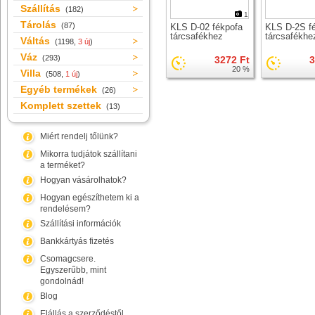
Szállítás
(182)
1
Tárolás
(87)
KLS D-02 fékpofa
KLS D-2S f
tárcsafékhez
tárcsafékhe
Váltás
(1198,
3 új
)
Váz
(293)
3272 Ft
3
20 %
Villa
(508,
1 új
)
Egyéb termékek
(26)
Komplett szettek
(13)
Miért rendelj tőlünk?
Mikorra tudjátok szállítani
a terméket?
Hogyan vásárolhatok?
Hogyan egészíthetem ki a
rendelésem?
Szállítási információk
Bankkártyás fizetés
Csomagcsere.
Egyszerűbb, mint
gondolnád!
Blog
Elállás a szerződéstől