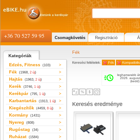
+36 70 527 59 95
Csomagkövetés
Regisztráció
Á
Fék
Kategóriák
Keresési feltételek:
Fék
Kompatibilis
Edzés, Fitness
(103)
Fék
(1968,
2 új
)
leghamarabb át
2026. augusz
Hajtás
(1963,
2 új
)
(kedd)
Kerék
(3746,
1 új
)
Kerékpár
(795,
1 új
)
Karbantartás
(1913,
1 új
)
Keresés eredménye
Kiegészítők
(4459,
8 új
)
Kormány
(1431)
Nyereg
(808)
Rugóstag
(34)
Ruházat
(1584)