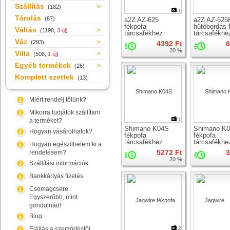
Szállítás
(182)
1
Tárolás
(87)
a2Z AZ-625
a2Z AZ-625
fékpofa
hűtőbordás 
Váltás
(1198,
3 új
)
tárcsafékhez
tárcsafékhe
Váz
(293)
4392 Ft
6
20 %
Villa
(508,
1 új
)
Egyéb termékek
(26)
Komplett szettek
(13)
Miért rendelj tőlünk?
Mikorra tudjátok szállítani
1
a terméket?
Shimano K04S
Shimano K
Hogyan vásárolhatok?
fékpofa
fékpofa
tárcsafékhez
tárcsafékhe
Hogyan egészíthetem ki a
5272 Ft
3
rendelésem?
20 %
Szállítási információk
Bankkártyás fizetés
Csomagcsere.
Egyszerűbb, mint
gondolnád!
Blog
Elállás a szerződéstől
2