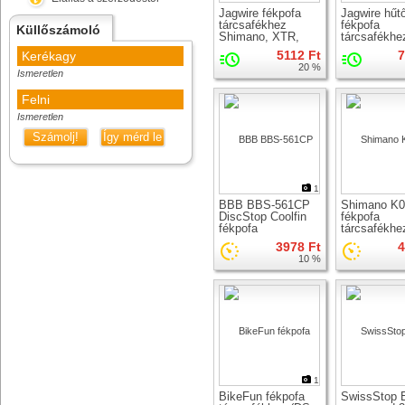
Jagwire fékpofa
Jagwire hűt
tárcsafékhez
fékpofa
Küllőszámoló
Shimano, XTR,
tárcsafékhe
Ultegra
Shimano Du
5112 Ft
7
Kerékagy
Ultegra, GR
20 %
Ismeretlen
Felni
Ismeretlen
Számolj!
Így mérd le
1
BBB BBS-561CP
Shimano K0
DiscStop Coolfin
fékpofa
fékpofa
tárcsafékhe
tárcsafékhez (csak
3978 Ft
4
betét, hűtőborda
10 %
nélkül)
1
BikeFun fékpofa
SwissStop 