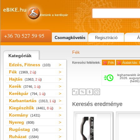
+36 70 527 59 95
Csomagkövetés
Regisztráció
Á
Fék
Kategóriák
Keresési feltételek:
Fék
Átalakítás
Edzés, Fitness
(103)
Fék
(1969,
2 új
)
leghamarabb át
2026. augusz
Hajtás
(1963,
2 új
)
(hétfő)
Kerék
(3746,
1 új
)
Kerékpár
(794,
1 új
)
Karbantartás
(1913,
1 új
)
Keresés eredménye
Kiegészítők
(4461,
8 új
)
Kormány
(1431)
Nyereg
(808)
Rugóstag
(34)
Ruházat
(1584)