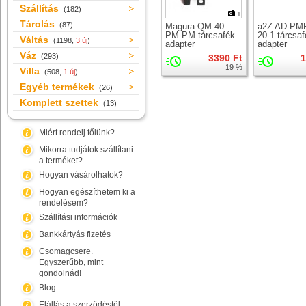
Szállítás
(182)
1
Tárolás
(87)
Magura QM 40
a2Z AD-P
PM-PM tárcsafék
20-1 tárcsa
Váltás
(1198,
3 új
)
adapter
adapter
Váz
(293)
3390 Ft
1
19 %
Villa
(508,
1 új
)
Egyéb termékek
(26)
Komplett szettek
(13)
Miért rendelj tőlünk?
Mikorra tudjátok szállítani
a terméket?
Hogyan vásárolhatok?
Hogyan egészíthetem ki a
rendelésem?
Szállítási információk
Bankkártyás fizetés
Csomagcsere.
Egyszerűbb, mint
gondolnád!
Blog
Elállás a szerződéstől