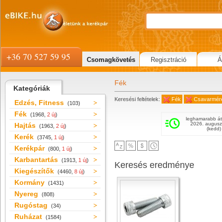
+36 70 527 59 95
Csomagkövetés
Regisztráció
Á
Fék
Kategóriák
Keresési feltételek:
Fék
Csavarmér
Edzés, Fitness
(103)
Fék
(1968,
2 új
)
leghamarabb át
2026. augusz
Hajtás
(1963,
2 új
)
(kedd)
Kerék
(3745,
1 új
)
Kerékpár
(800,
1 új
)
Karbantartás
(1913,
1 új
)
Keresés eredménye
Kiegészítők
(4460,
8 új
)
Kormány
(1431)
Nyereg
(808)
Rugóstag
(34)
Ruházat
(1584)