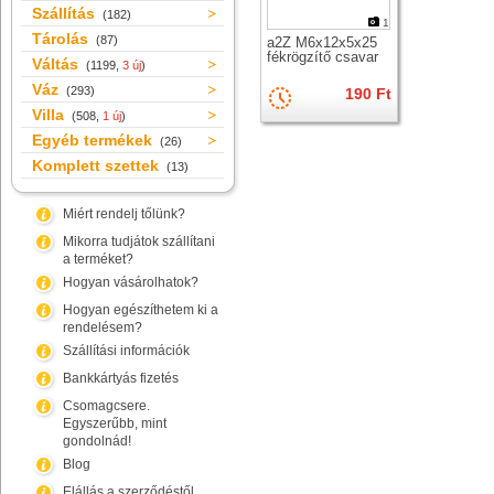
Szállítás
(182)
1
Tárolás
(87)
a2Z M6x12x5x25
fékrögzítő csavar
Váltás
(1199,
3 új
)
Váz
(293)
190 Ft
Villa
(508,
1 új
)
Egyéb termékek
(26)
Komplett szettek
(13)
Miért rendelj tőlünk?
Mikorra tudjátok szállítani
a terméket?
Hogyan vásárolhatok?
Hogyan egészíthetem ki a
rendelésem?
Szállítási információk
Bankkártyás fizetés
Csomagcsere.
Egyszerűbb, mint
gondolnád!
Blog
Elállás a szerződéstől