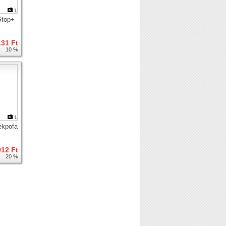
1
Stop+
131 Ft
10 %
1
ékpofa
912 Ft
20 %