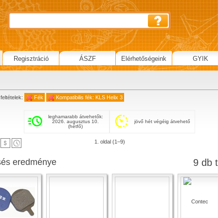
Regisztráció
ÁSZF
Elérhetőségeink
GYIK
feltételek:
Fék
Kompatibilis fék: KLS Helix 3
leghamarabb átvehetők:
2026. augusztus 10.
jövő hét végéig átvehető
(hétfő)
1. oldal (1–9)
sés eredménye
9 db t