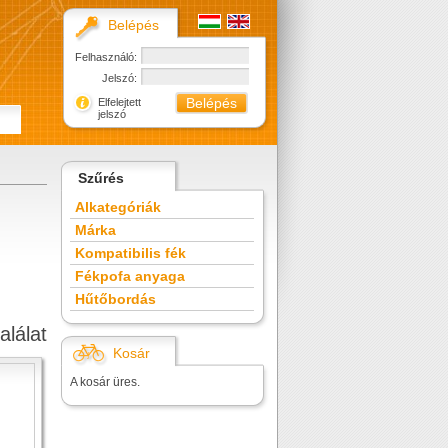
Belépés
Felhasználó:
Jelszó:
Elfelejtett
jelszó
Szűrés
Alkategóriák
Márka
Kompatibilis fék
Fékpofa anyaga
Hűtőbordás
alálat
Kosár
A kosár üres.