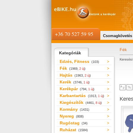
+36 70 527 59 95
Csomagkövetés
Fék
Kategóriák
Keresési 
Edzés, Fitness
(103)
Fék
(1969,
2 új
)
Hajtás
(1963,
2 új
)
Kerék
(3746,
1 új
)
Kerékpár
(794,
1 új
)
Karbantartás
(1913,
1 új
)
Kere
Kiegészítők
(4461,
8 új
)
Kormány
(1431)
Nyereg
(808)
Rugóstag
(34)
Ruházat
(1584)