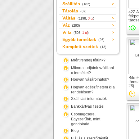
Szállítás
(182)
Tárolás
(87)
a2Z A
fékpo
Váltás
(1198,
3 új
)
tárcs
Váz
(293)
Villa
(508,
1 új
)
Egyéb termékek
(26)
Komplett szettek
(13)
Miért rendelj tőlünk?
Mikorra tudjátok szállítani
a terméket?
BikeF
Hogyan vásárolhatok?
tárcs
26)
Hogyan egészíthetem ki a
rendelésem?
Szállítási információk
Bankkártyás fizetés
Csomagcsere.
Egyszerűbb, mint
gondolnád!
Blog
Elállás a szerződéstől