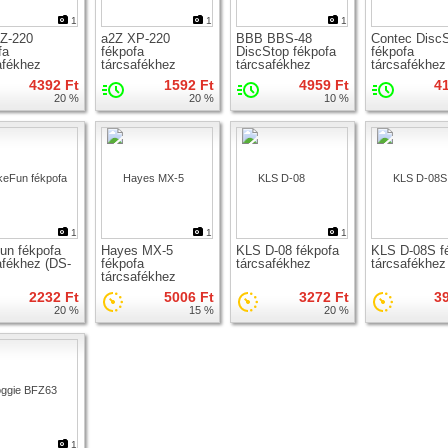
1
1
1
Z-220
a2Z XP-220
BBB BBS-48
Contec Disc
fa
fékpofa
DiscStop fékpofa
fékpofa
afékhez
tárcsafékhez
tárcsafékhez
tárcsafékhez
4392 Ft
1592 Ft
4959 Ft
4
20 %
20 %
10 %
1
1
1
un fékpofa
Hayes MX-5
KLS D-08 fékpofa
KLS D-08S f
afékhez (DS-
fékpofa
tárcsafékhez
tárcsafékhez
tárcsafékhez
2232 Ft
5006 Ft
3272 Ft
3
20 %
15 %
20 %
1