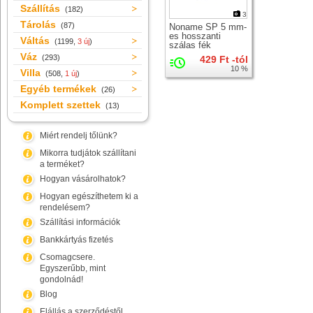
Szállítás
(182)
3
Tárolás
(87)
Noname SP 5 mm-
es hosszanti
Váltás
(1199,
3 új
)
szálas fék
bowdenház
Váz
(293)
429 Ft -tól
10 %
Villa
(508,
1 új
)
Egyéb termékek
(26)
Komplett szettek
(13)
Miért rendelj tőlünk?
Mikorra tudjátok szállítani
a terméket?
Hogyan vásárolhatok?
Hogyan egészíthetem ki a
rendelésem?
Szállítási információk
Bankkártyás fizetés
Csomagcsere.
Egyszerűbb, mint
gondolnád!
Blog
Elállás a szerződéstől