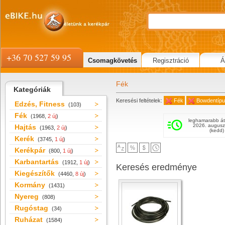
+36 70 527 59 95
Csomagkövetés
Regisztráció
Á
Fék
Kategóriák
Keresési feltételek:
Fék
Bowdentípu
Edzés, Fitness
(103)
Fék
(1968,
2 új
)
leghamarabb át
2026. augusz
Hajtás
(1963,
2 új
)
(kedd)
Kerék
(3745,
1 új
)
Kerékpár
(800,
1 új
)
Karbantartás
(1912,
1 új
)
Keresés eredménye
Kiegészítők
(4460,
8 új
)
Kormány
(1431)
Nyereg
(808)
Rugóstag
(34)
Ruházat
(1584)