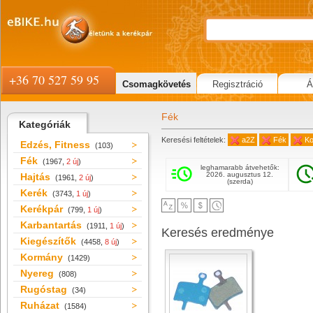
+36 70 527 59 95
Csomagkövetés
Regisztráció
Á
Fék
Kategóriák
Keresési feltételek:
a2Z
Fék
Ko
Edzés, Fitness
(103)
Fék
(1967,
2 új
)
leghamarabb átvehetők:
2026. augusztus 12.
Hajtás
(1961,
2 új
)
(szerda)
Kerék
(3743,
1 új
)
Kerékpár
(799,
1 új
)
Karbantartás
(1911,
1 új
)
Keresés eredménye
Kiegészítők
(4458,
8 új
)
Kormány
(1429)
Nyereg
(808)
Rugóstag
(34)
Ruházat
(1584)