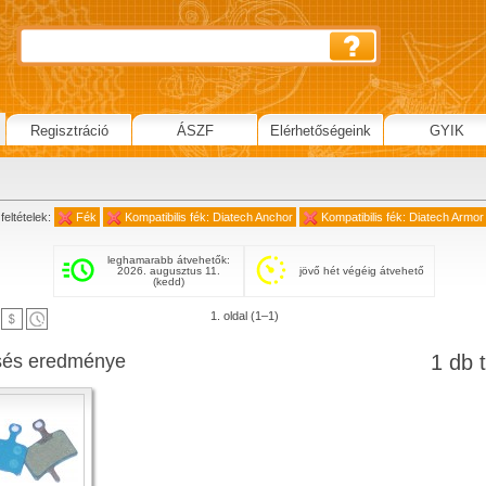
Regisztráció
ÁSZF
Elérhetőségeink
GYIK
feltételek:
Fék
Kompatibilis fék: Diatech Anchor
Kompatibilis fék: Diatech Armor
leghamarabb átvehetők:
2026. augusztus 11.
jövő hét végéig átvehető
(kedd)
1. oldal (1–1)
sés eredménye
1 db t