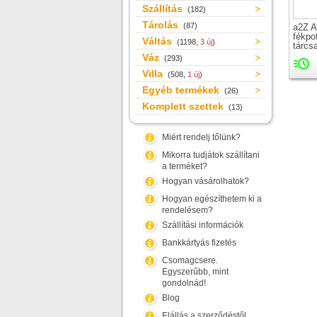
Szállítás
(182)
Tárolás
(87)
a2Z A
fékpo
Váltás
(1198,
3 új
)
tárcs
Váz
(293)
Villa
(508,
1 új
)
Egyéb termékek
(26)
Komplett szettek
(13)
Miért rendelj tőlünk?
Mikorra tudjátok szállítani
a terméket?
Hogyan vásárolhatok?
Hogyan egészíthetem ki a
rendelésem?
Szállítási információk
Bankkártyás fizetés
Csomagcsere.
Egyszerűbb, mint
gondolnád!
Blog
Elállás a szerződéstől