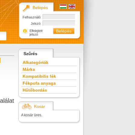
Belépés
Felhasználó:
Jelszó:
Elfelejtett
jelszó
Szűrés
Alkategóriák
Márka
Kompatibilis fék
Fékpofa anyaga
Hűtőbordás
alálat
Kosár
A kosár üres.