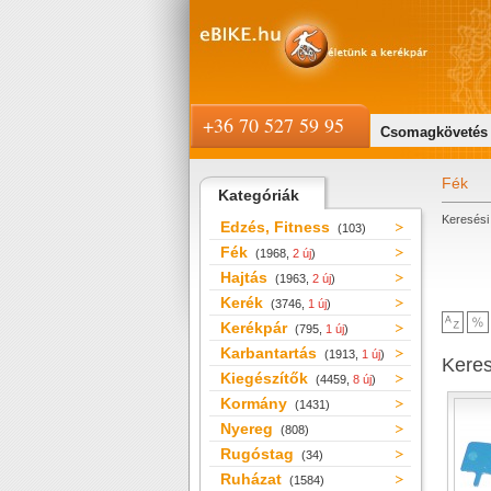
+36 70 527 59 95
Csomagkövetés
Fék
Kategóriák
Keresési 
Edzés, Fitness
(103)
Fék
(1968,
2 új
)
Hajtás
(1963,
2 új
)
Kerék
(3746,
1 új
)
Kerékpár
(795,
1 új
)
Karbantartás
(1913,
1 új
)
Kere
Kiegészítők
(4459,
8 új
)
Kormány
(1431)
Nyereg
(808)
Rugóstag
(34)
Ruházat
(1584)