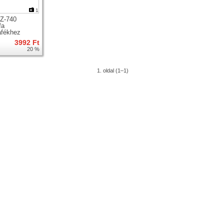
1
Z-740
fa
afékhez
3992 Ft
20 %
1. oldal (1–1)