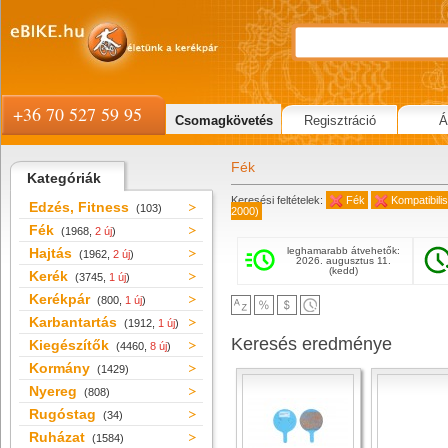
+36 70 527 59 95
Csomagkövetés
Regisztráció
Á
Fék
Kategóriák
Keresési feltételek:
Fék
Kompatibil
Edzés, Fitness
(103)
2000)
Fék
(1968,
2 új
)
Hajtás
leghamarabb átvehetők:
(1962,
2 új
)
2026. augusztus 11.
(kedd)
Kerék
(3745,
1 új
)
Kerékpár
(800,
1 új
)
Karbantartás
(1912,
1 új
)
Keresés eredménye
Kiegészítők
(4460,
8 új
)
Kormány
(1429)
Nyereg
(808)
Rugóstag
(34)
Ruházat
(1584)