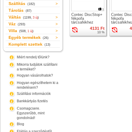
Szállítás
(182)
1
Tárolás
(87)
Contec DiscStop+
Contec Dis
Váltás
(1199,
3 új
)
fékpofa
fékpofa
tárcsafékhez
tárcsafékhe
Váz
(293)
4131 Ft
4
Villa
(508,
1 új
)
10 %
Egyéb termékek
(26)
Komplett szettek
(13)
Miért rendelj tőlünk?
Mikorra tudjátok szállítani
a terméket?
Hogyan vásárolhatok?
Hogyan egészíthetem ki a
rendelésem?
Szállítási információk
Bankkártyás fizetés
Csomagcsere.
Egyszerűbb, mint
gondolnád!
Blog
Elállás a szerződéstől