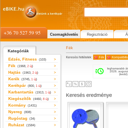
+36 70 527 59 95
Csomagkövetés
Regisztráció
Á
Fék
Kategóriák
Keresési feltételek:
Fék
Kompatibil
Edzés, Fitness
(103)
Fék
(1968,
2 új
)
leghamarabb át
2026. augusz
Hajtás
(1963,
2 új
)
(kedd)
Kerék
(3745,
1 új
)
Kerékpár
(800,
1 új
)
Karbantartás
(1913,
1 új
)
Keresés eredménye
Kiegészítők
(4460,
8 új
)
Kormány
(1431)
Nyereg
(808)
Rugóstag
(34)
Ruházat
(1584)