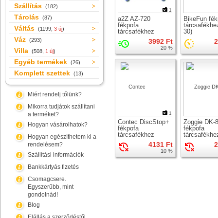
Szállítás
(182)
1
Tárolás
(87)
a2Z AZ-720
BikeFun fék
fékpofa
tárcsafékhe
Váltás
(1199,
3 új
)
tárcsafékhez
30)
Váz
(293)
3992 Ft
2
20 %
Villa
(508,
1 új
)
Egyéb termékek
(26)
Komplett szettek
(13)
Miért rendelj tőlünk?
Mikorra tudjátok szállítani
1
a terméket?
Contec DiscStop+
Zoggie DK-
Hogyan vásárolhatok?
fékpofa
fékpofa
tárcsafékhez
tárcsafékhe
Hogyan egészíthetem ki a
4131 Ft
2
rendelésem?
10 %
Szállítási információk
Bankkártyás fizetés
Csomagcsere.
Egyszerűbb, mint
gondolnád!
Blog
Elállás a szerződéstől