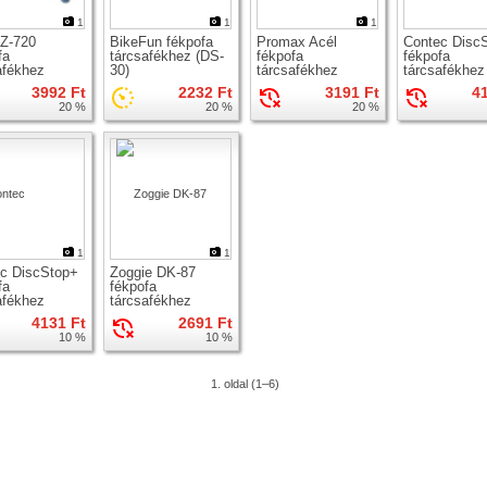
1
1
1
Z-720
BikeFun fékpofa
Promax Acél
Contec Disc
fa
tárcsafékhez (DS-
fékpofa
fékpofa
afékhez
30)
tárcsafékhez
tárcsafékhez
3992 Ft
2232 Ft
3191 Ft
4
20 %
20 %
20 %
1
1
c DiscStop+
Zoggie DK-87
fa
fékpofa
afékhez
tárcsafékhez
4131 Ft
2691 Ft
10 %
10 %
1. oldal (1–6)