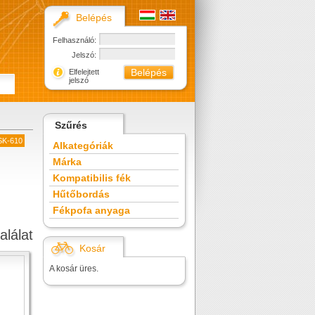
Belépés
Felhasználó:
Jelszó:
Elfelejtett
jelszó
Szűrés
DSK-610
Alkategóriák
Márka
Kompatibilis fék
Hűtőbordás
Fékpofa anyaga
alálat
Kosár
A kosár üres.