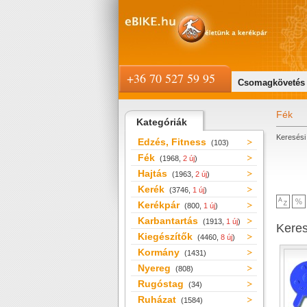
+36 70 527 59 95
Csomagkövetés
Fék
Kategóriák
Keresési 
Edzés, Fitness
(103)
Fék
(1968,
2 új
)
Hajtás
(1963,
2 új
)
Kerék
(3746,
1 új
)
Kerékpár
(800,
1 új
)
Karbantartás
(1913,
1 új
)
Kere
Kiegészítők
(4460,
8 új
)
Kormány
(1431)
Nyereg
(808)
Rugóstag
(34)
Ruházat
(1584)