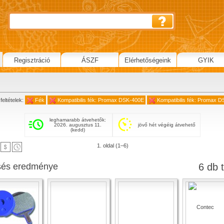
Regisztráció
ÁSZF
Elérhetőségeink
GYIK
feltételek:
Fék
Kompatibilis fék: Promax DSK-400E
Kompatibilis fék: Promax 
leghamarabb átvehetők:
2026. augusztus 11.
jövő hét végéig átvehető
(kedd)
1. oldal (1–6)
sés eredménye
6 db t