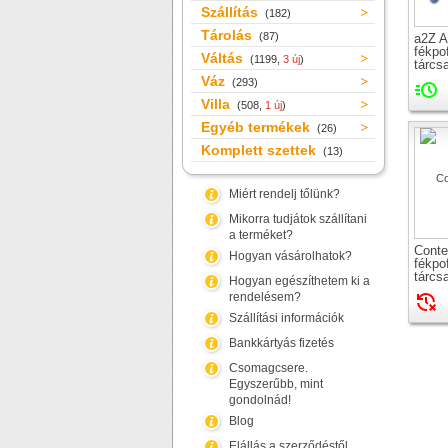
Szállítás
(182)
Tárolás
(87)
a2Z A
fékpo
Váltás
(1199,
3 új
)
tárcs
Váz
(293)
Villa
(508,
1 új
)
Egyéb termékek
(26)
Komplett szettek
(13)
Miért rendelj tőlünk?
Mikorra tudjátok szállítani
a terméket?
Conte
Hogyan vásárolhatok?
fékpo
tárcs
Hogyan egészíthetem ki a
rendelésem?
Szállítási információk
Bankkártyás fizetés
Csomagcsere.
Egyszerűbb, mint
gondolnád!
Blog
Elállás a szerződéstől