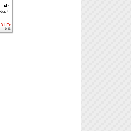
1
Stop+
131 Ft
10 %