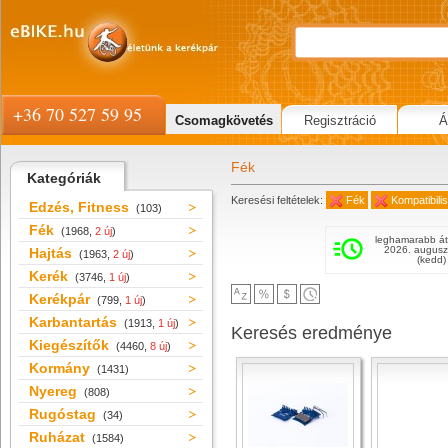
+36 70 527 59 95
Csomagkövetés
Regisztráció
Á
Fék
Kategóriák
Keresési feltételek:
Fék
Kompatibili
Edzés, Fitness
(103)
Fék
(1968,
2 új
)
leghamarabb át
2026. augusz
Hajtás
(1963,
2 új
)
(kedd)
Kerék
(3746,
1 új
)
Kerékpár
(799,
1 új
)
Karbantartás
(1913,
1 új
)
Keresés eredménye
Kiegészítők
(4460,
8 új
)
Kormány
(1431)
Nyereg
(808)
Rugóstag
(34)
Ruházat
(1584)