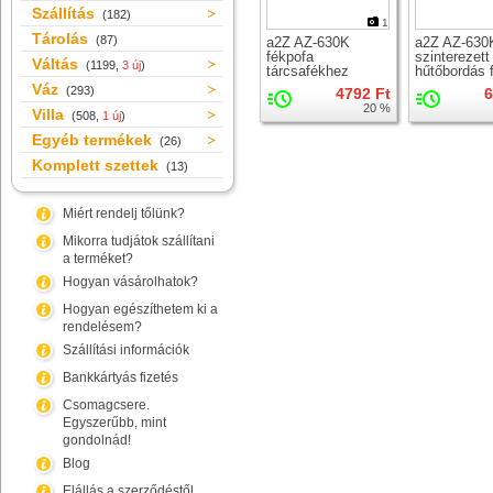
Szállítás
(182)
1
Tárolás
(87)
a2Z AZ-630K
a2Z AZ-630
fékpofa
szinterezett
Váltás
(1199,
3 új
)
tárcsafékhez
hűtőbordás 
tárcsafékhe
Váz
(293)
4792 Ft
6
20 %
Villa
(508,
1 új
)
Egyéb termékek
(26)
Komplett szettek
(13)
Miért rendelj tőlünk?
Mikorra tudjátok szállítani
a terméket?
Hogyan vásárolhatok?
Hogyan egészíthetem ki a
rendelésem?
Szállítási információk
Bankkártyás fizetés
Csomagcsere.
Egyszerűbb, mint
gondolnád!
Blog
Elállás a szerződéstől